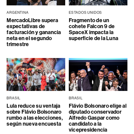
ARGENTINA
ESTADOS UNIDOS
MercadoLibre supera
Fragmento de un
expectativas de
cohete Falcon 9 de
facturación y ganancia
SpaceX impacta la
neta en el segundo
superficie de la Luna
trimestre
BRASIL
BRASIL
Lula reduce su ventaja
Flávio Bolsonaro elige al
sobre Flávio Bolsonaro
diputado conservador
rumbo a las elecciones,
Alfredo Gaspar como
según nueva encuesta
candidato a la
vicepresidencia