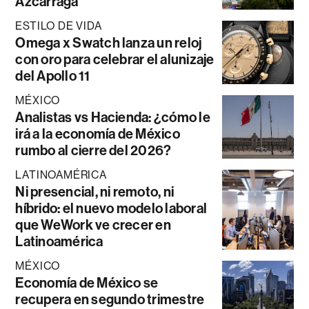
Azcárraga
ESTILO DE VIDA
Omega x Swatch lanza un reloj
con oro para celebrar el alunizaje
del Apollo 11
MÉXICO
Analistas vs Hacienda: ¿cómo le
irá a la economía de México
rumbo al cierre del 2026?
LATINOAMÉRICA
Ni presencial, ni remoto, ni
híbrido: el nuevo modelo laboral
que WeWork ve crecer en
Latinoamérica
MÉXICO
Economía de México se
recupera en segundo trimestre