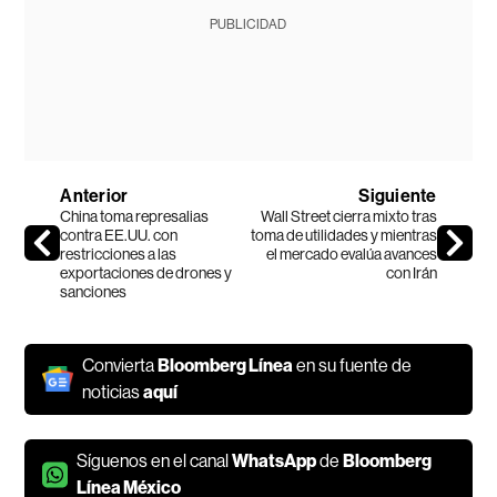
PUBLICIDAD
Anterior
Siguiente
China toma represalias
Wall Street cierra mixto tras
contra EE.UU. con
toma de utilidades y mientras
restricciones a las
el mercado evalúa avances
exportaciones de drones y
con Irán
sanciones
Convierta
Bloomberg Línea
en su fuente de
noticias
aquí
Síguenos en el canal
WhatsApp
de
Bloomberg
Línea México