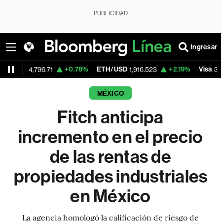
PUBLICIDAD
Ingresar
+0.78%
ETH/USD
+2.19%
Visa
-
,796.71
1,916.523
368.54
MÉXICO
Fitch anticipa
incremento en el precio
de las rentas de
propiedades industriales
en México
La agencia homologó la calificación de riesgo de