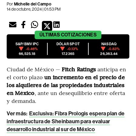
Por
Michelle del Campo
14 de octubre, 2024 | 01:53 PM
ÚLTIMAS
COTIZACIONES
S&P/BMV IPC
DÓLAR SPOT
NASDAQ
-0.46%
-0.13%
-0.83%
66,525.18
17.2365
26,363.44
Ciudad de México —
Fitch Ratings
anticipa en
el corto plazo
un incremento en el precio de
los alquileres de las propiedades industriales
en México
, ante un desequilibrio entre oferta
y demanda.
Ver más:
Exclusiva: Fibra Prologis espera plan de
infraestructura de Sheinbaum para evaluar
desarrollo industrial al sur de México