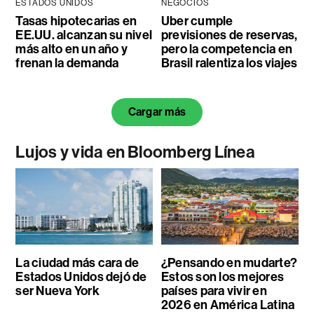
ESTADOS UNIDOS
NEGOCIOS
Tasas hipotecarias en
Uber cumple
EE.UU. alcanzan su nivel
previsiones de reservas,
más alto en un año y
pero la competencia en
frenan la demanda
Brasil ralentiza los viajes
Cargar más
Lujos y vida en Bloomberg Línea
La ciudad más cara de
¿Pensando en mudarte?
Estados Unidos dejó de
Estos son los mejores
ser Nueva York
países para vivir en
2026 en América Latina