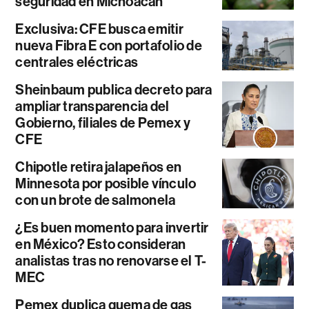
seguridad en Michoacán
Exclusiva: CFE busca emitir
nueva Fibra E con portafolio de
centrales eléctricas
Sheinbaum publica decreto para
ampliar transparencia del
Gobierno, filiales de Pemex y
CFE
Chipotle retira jalapeños en
Minnesota por posible vínculo
con un brote de salmonela
¿Es buen momento para invertir
en México? Esto consideran
analistas tras no renovarse el T-
MEC
Pemex duplica quema de gas