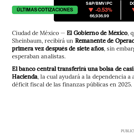
S&P/BMV IPC
D
-0.53%
ÚLTIMAS
COTIZACIONES
66,936.99
Ciudad de México —
El Gobierno de México
, 
Sheinbaum, recibirá un
Remanente de Operaci
primera vez después de siete años
, sin embar
esperaban analistas.
El banco central transferirá una bolsa de cas
Hacienda
, la cual ayudará a la dependencia a 
déficit fiscal de las finanzas públicas en 2025.
PUBLIC