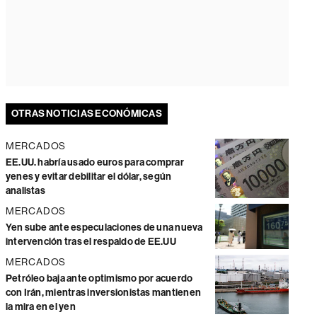
OTRAS NOTICIAS ECONÓMICAS
MERCADOS
EE.UU. habría usado euros para comprar
yenes y evitar debilitar el dólar, según
analistas
MERCADOS
Yen sube ante especulaciones de una nueva
intervención tras el respaldo de EE.UU
MERCADOS
Petróleo baja ante optimismo por acuerdo
con Irán, mientras inversionistas mantienen
la mira en el yen