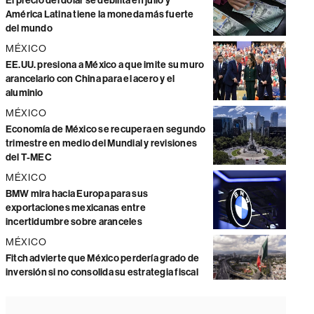
El precio del dólar se debilita en julio y
América Latina tiene la moneda más fuerte
del mundo
MÉXICO
EE.UU. presiona a México a que imite su muro
arancelario con China para el acero y el
aluminio
MÉXICO
Economía de México se recupera en segundo
trimestre en medio del Mundial y revisiones
del T-MEC
MÉXICO
BMW mira hacia Europa para sus
exportaciones mexicanas entre
incertidumbre sobre aranceles
MÉXICO
Fitch advierte que México perdería grado de
inversión si no consolida su estrategia fiscal