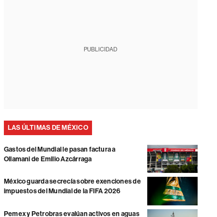
PUBLICIDAD
LAS ÚLTIMAS DE MÉXICO
Gastos del Mundial le pasan factura a
Ollamani de Emilio Azcárraga
México guarda secrecía sobre exenciones de
impuestos del Mundial de la FIFA 2026
Pemex y Petrobras evalúan activos en aguas