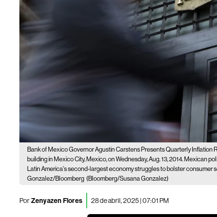
Bank of Mexico Governor Agustin Carstens Presents Quarterly Inflation 
building in Mexico City, Mexico, on Wednesday, Aug. 13, 2014. Mexican pol
Latin America's second-largest economy struggles to bolster consumer 
Gonzalez/Bloomberg
(Bloomberg/Susana Gonzalez)
Por
Zenyazen Flores
28 de abril, 2025 | 07:01 PM