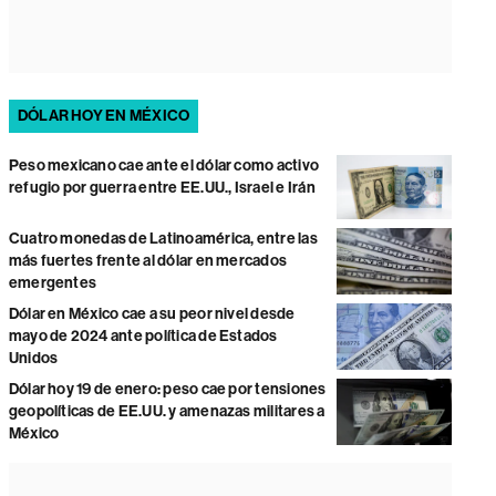
DÓLAR HOY EN MÉXICO
Peso mexicano cae ante el dólar como activo
refugio por guerra entre EE.UU., Israel e Irán
Cuatro monedas de Latinoamérica, entre las
más fuertes frente al dólar en mercados
emergentes
Dólar en México cae a su peor nivel desde
mayo de 2024 ante política de Estados
Unidos
Dólar hoy 19 de enero: peso cae por tensiones
geopolíticas de EE.UU. y amenazas militares a
México