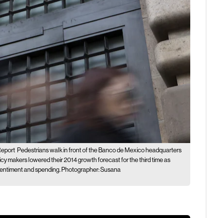
Report
Pedestrians walk in front of the Banco de Mexico headquarters
icy makers lowered their 2014 growth forecast for the third time as
sentiment and spending. Photographer: Susana