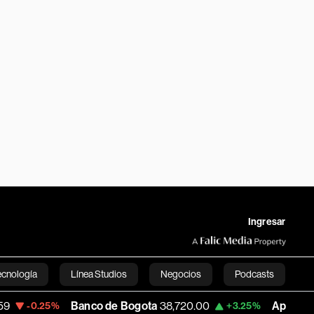
Ingresar
ecnología
Línea Studios
Negocios
Podcasts
Banco de Bogota
38,720.00
Apple
308.63
%
+3.25%
-7
English