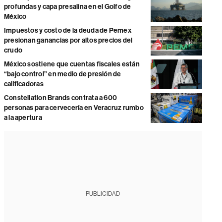
profundas y capa presalina en el Golfo de
México
Impuestos y costo de la deuda de Pemex
presionan ganancias por altos precios del
crudo
México sostiene que cuentas fiscales están
“bajo control” en medio de presión de
calificadoras
Constellation Brands contrata a 600
personas para cervecería en Veracruz rumbo
a la apertura
PUBLICIDAD