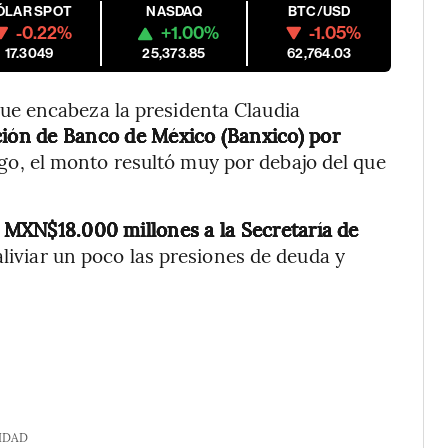
ÓLAR SPOT
NASDAQ
BTC/USD
-0.22%
+1.00%
-1.05%
17.3049
25,373.85
62,764.03
que encabeza la presidenta Claudia
ón de Banco de México (Banxico) por
go, el monto resultó muy por debajo del que
i MXN$18.000 millones a la Secretaría de
aliviar un poco las presiones de deuda y
IDAD