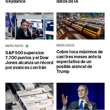
Skydance
datos de IA
MERCADOS
MERCADOS
Cobre toca máximos de
S&P 500 supera los
casi tres meses ante la
7.700 puntos y el Dow
expectativa de un
Jones alcanza un récord
posible arancel de
por avances con Irán
Trump