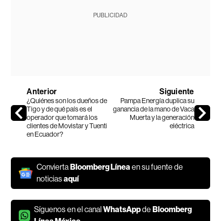
PUBLICIDAD
Anterior
Siguiente
¿Quiénes son los dueños de
Pampa Energía duplica su
Tigo y de qué país es el
ganancia de la mano de Vaca
operador que tomará los
Muerta y la generación
clientes de Movistar y Tuenti
eléctrica
en Ecuador?
Convierta
Bloomberg Línea
en su fuente de
noticias
aquí
Síguenos en el canal
WhatsApp
de
Bloomberg