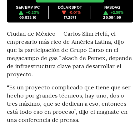
S&P/BMV IPC
DÓLAR SPOT
NASDAQ
+0.20%
-0.01%
+2.59%
66,833.16
17.2571
26,584.99
Ciudad de México — Carlos Slim Helú, el
empresario más rico de América Latina, dijo
que la participación de Grupo Carso en el
megacampo de gas Lakach de Pemex, depende
de infraestructura clave para desarrollar el
proyecto.
“Es un proyecto complicado que tiene que ser
hecho por grandes técnicos, hay uno, dos o
tres máximo, que se dedican a eso, entonces
está todo eso en proceso”, dijo el magnate en
una conferencia de prensa.