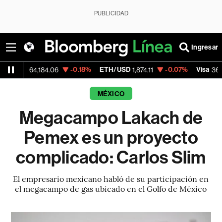
PUBLICIDAD
Ingresar
-0.18%
ETH/USD
-0.07%
Visa
+1
64,184.06
1,874.11
369.59
MÉXICO
Megacampo Lakach de
Pemex es un proyecto
complicado: Carlos Slim
El empresario mexicano habló de su participación en
el megacampo de gas ubicado en el Golfo de México