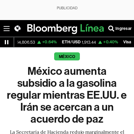
PUBLICIDAD
Ingresar
D
+0.64%
ETH/USD
+0.40%
Visa
64,806.53
1,913.44
367.09
MÉXICO
México aumenta
subsidio a la gasolina
regular mientras EE.UU. e
Irán se acercan a un
acuerdo de paz
La Secretaría de Hacienda redujo marginalmente el