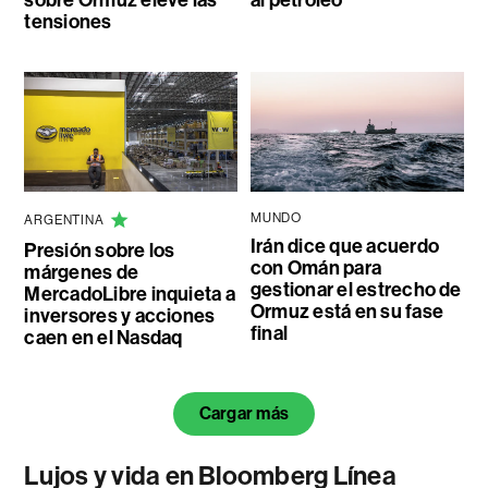
sobre Ormuz eleve las
al petróleo
tensiones
MUNDO
ARGENTINA
Irán dice que acuerdo
Presión sobre los
con Omán para
márgenes de
gestionar el estrecho de
MercadoLibre inquieta a
Ormuz está en su fase
inversores y acciones
final
caen en el Nasdaq
Cargar más
Lujos y vida en Bloomberg Línea