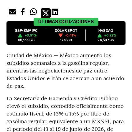
ÚLTIMAS
COTIZACIONES
S&P/BMV IPC
DÓLAR SPOT
NASDAQ
+0.91%
-0.41%
+0.72%
66,999.78
17.1389
26,537.96
Ciudad de México — México aumentó los
subsidios semanales a la gasolina regular,
mientras las negociaciones de paz entre
Estados Unidos e Irán se acercan a un acuerdo
de paz.
La Secretaría de Hacienda y Crédito Público
elevó el subsidio, conocido oficialmente como
estímulo fiscal, de 13% a 15% por litro de
gasolina regular, equivalente a un MXN$1, para
el periodo del 13 al 19 de junio de 2026, de