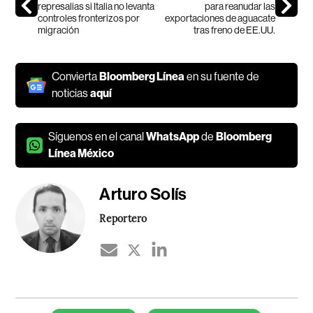
represalias si Italia no levanta
para reanudar las
controles fronterizos por
exportaciones de aguacate
migración
tras freno de EE.UU.
Convierta
Bloomberg Línea
en su fuente de
noticias
aquí
Síguenos en el canal
WhatsApp
de
Bloomberg
Línea México
Arturo Solís
Reportero