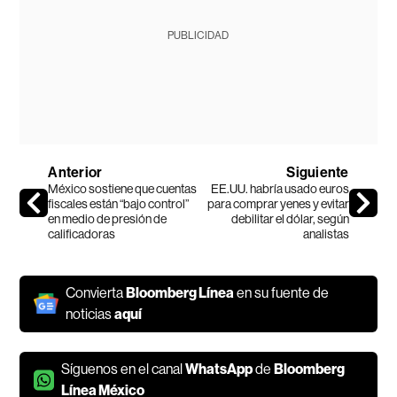
PUBLICIDAD
Anterior
Siguiente
México sostiene que cuentas
EE.UU. habría usado euros
fiscales están “bajo control”
para comprar yenes y evitar
en medio de presión de
debilitar el dólar, según
calificadoras
analistas
Convierta
Bloomberg Línea
en su fuente de
noticias
aquí
Síguenos en el canal
WhatsApp
de
Bloomberg
Línea México