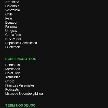
Argentina
Colombia
Venezuela
Chile
Perú
Ecuador
Panamá
Uruguay
Costa Rica
El Salvador
República Dominicana
Guatemala
SOBRE NOSOTROS
Economía
Mercados
Dólar Hoy
Actualidad
Cripto
Finanzas Personales
Podcasts
Listas de Bloomberg Línea
TÉRMINOS DE USO