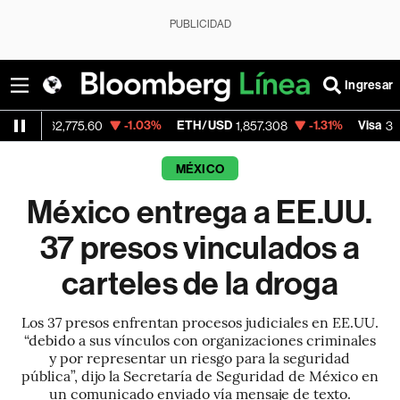
PUBLICIDAD
Ingresar
-1.03%
ETH/USD
-1.31%
Visa
-0
,775.60
1,857.308
366.13
MÉXICO
México entrega a EE.UU.
37 presos vinculados a
carteles de la droga
Los 37 presos enfrentan procesos judiciales en EE.UU.
“debido a sus vínculos con organizaciones criminales
y por representar un riesgo para la seguridad
pública”, dijo la Secretaría de Seguridad de México en
un comunicado enviado vía mensaje de texto.