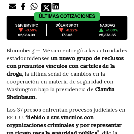
ÚLTIMAS
COTIZACIONES
S&P/BMV IPC
DÓLAR SPOT
NASDAQ
-0.53%
-0.22%
+1.00%
66,936.99
17.305
25,373.85
Bloomberg — México entregó a las autoridades
estadounidenses
un nuevo grupo de reclusos
con presuntos vínculos con cárteles de la
droga
, la última señal de cambios en la
cooperación en materia de seguridad con
Washington bajo la presidencia de
Claudia
Sheinbaum.
Los 37 presos enfrentan procesos judiciales en
EE.UU.
“debido a sus vínculos con
organizaciones criminales y por representar
un riesgo para la seguridad pública”
, dijo la