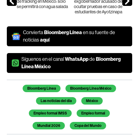
de fracking en México: solo
exgobernador acusado de
se permitirá con agua salada
ocultar pruebas en caso de
estudiantes de Ayotzinapa
Convierta
Bloomberg Línea
en su fuente de
noticias
aquí
Síguenos en el canal
WhatsApp
de
Bloomberg
Línea México
Temas de este artículo
Bloomberg Línea
Bloomberg Línea México
Las noticias del día
México
Empleo formal IMSS
Empleo formal
Mundial 2026
Copa del Mundo