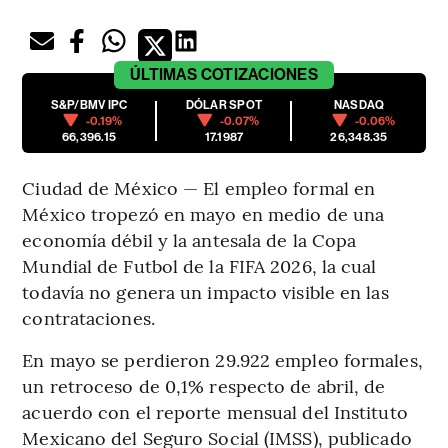
ÚLTIMAS
COTIZACIONES
S&P/BMV IPC
DÓLAR SPOT
NASDAQ
-0.19%
-0.07%
-0.06%
66,396.15
17.1987
26,348.35
Ciudad de México — El empleo formal en
México tropezó en mayo en medio de una
economía débil y la antesala de la Copa
Mundial de Futbol de la FIFA 2026, la cual
todavía no genera un impacto visible en las
contrataciones.
En mayo se perdieron 29.922 empleo formales,
un retroceso de 0,1% respecto de abril, de
acuerdo con el reporte mensual del Instituto
Mexicano del Seguro Social (IMSS), publicado