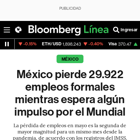
PUBLICIDAD
Ingresar
-0.15%
ETH/USD
-0.40%
Visa
+0.52%
Me
1,898.243
370.47
MÉXICO
México pierde 29.922
empleos formales
mientras espera algún
impulso por el Mundial
La pérdida de empleos en mayo es la segunda de
mayor magnitud para un mismo mes desde la
pandemia, de acuerdo con los registros del IMSS.