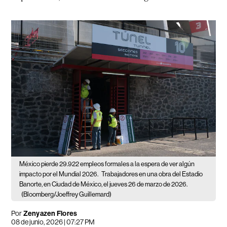
México pierde 29.922 empleos formales a la espera de ver algún
impacto por el Mundial 2026.
Trabajadores en una obra del Estadio
Banorte, en Ciudad de México, el jueves 26 de marzo de 2026.
(Bloomberg/Joeffrey Guillemard)
Por
Zenyazen Flores
08 de junio, 2026 | 07:27 PM