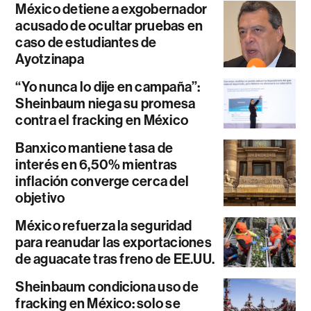
México detiene a exgobernador
acusado de ocultar pruebas en
caso de estudiantes de
Ayotzinapa
“Yo nunca lo dije en campaña”:
Sheinbaum niega su promesa
contra el fracking en México
Banxico mantiene tasa de
interés en 6,50% mientras
inflación converge cerca del
objetivo
México refuerza la seguridad
para reanudar las exportaciones
de aguacate tras freno de EE.UU.
Sheinbaum condiciona uso de
fracking en México: solo se