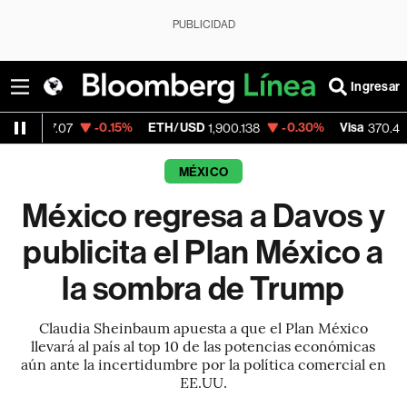
PUBLICIDAD
Ingresar
-0.15%
ETH/USD
-0.30%
Visa
+0.52%
7
1,900.138
370.47
MÉXICO
México regresa a Davos y
publicita el Plan México a
la sombra de Trump
Claudia Sheinbaum apuesta a que el Plan México
llevará al país al top 10 de las potencias económicas
aún ante la incertidumbre por la política comercial en
EE.UU.