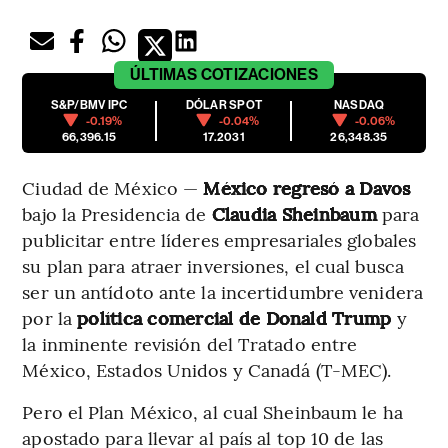
ÚLTIMAS
COTIZACIONES
S&P/BMV IPC
DÓLAR SPOT
NASDAQ
-0.19%
-0.04%
-0.06%
66,396.15
17.2031
26,348.35
Ciudad de México —
México regresó a Davos
bajo la Presidencia de
Claudia Sheinbaum
para
publicitar entre líderes empresariales globales
su plan para atraer inversiones, el cual busca
ser un antídoto ante la incertidumbre venidera
por la
política comercial de Donald Trump
y
la inminente revisión del Tratado entre
México, Estados Unidos y Canadá (T-MEC).
Pero el Plan México, al cual Sheinbaum le ha
apostado para llevar al país al top 10 de las