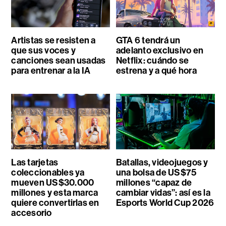
Artistas se resisten a
GTA 6 tendrá un
que sus voces y
adelanto exclusivo en
canciones sean usadas
Netflix: cuándo se
para entrenar a la IA
estrena y a qué hora
Las tarjetas
Batallas, videojuegos y
coleccionables ya
una bolsa de US$75
mueven US$30.000
millones “capaz de
millones y esta marca
cambiar vidas”: así es la
quiere convertirlas en
Esports World Cup 2026
accesorio