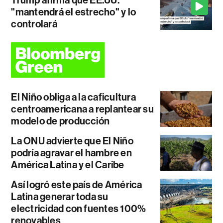
Trump afirma que EE.UU.
"mantendrá el estrecho" y lo
controlará
El Niño obliga a la caficultura
centroamericana a replantear su
modelo de producción
La ONU advierte que El Niño
podría agravar el hambre en
América Latina y el Caribe
Así logró este país de América
Latina generar toda su
electricidad con fuentes 100%
renovables