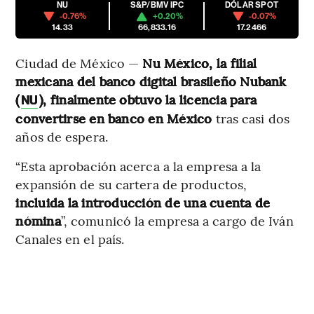
NU
S&P/BMV IPC
DÓLAR SPOT
-0.76%
+0.20%
-0.07%
14.33
66,833.16
17.2466
Ciudad de México —
Nu México, la filial
mexicana del banco digital brasileño Nubank
(
), finalmente obtuvo la licencia para
NU
convertirse en banco en México
tras casi dos
años de espera.
“Esta aprobación acerca a la empresa a la
expansión de su cartera de productos,
incluida la introducción de una cuenta de
nómina
”, comunicó la empresa a cargo de Iván
Canales en el país.