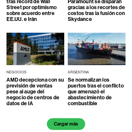
tras récord de Wall
Paramount se disparan
Street por optimismo
gracias a los recortes de
sobre acuerdo entre
costos tras la fusión con
EE.UU. e Irán
Skydance
NEGOCIOS
ARGENTINA
AMD decepciona con su
Se normalizan los
previsión de ventas
puertos tras el conflicto
pese al auge del
que amenazó el
negocio de centros de
abastecimiento de
datos de IA
combustible
Cargar más