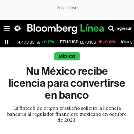
PUBLICIDAD
Ingresar
D
+0.17%
ETH/USD
-0.12%
Visa
64,403.83
1,873.105
369.59
MÉXICO
Nu México recibe
licencia para convertirse
en banco
La fintech de origen brasileño solicitó la licencia
bancaria al regulador financiero mexicano en octubre
de 2023.