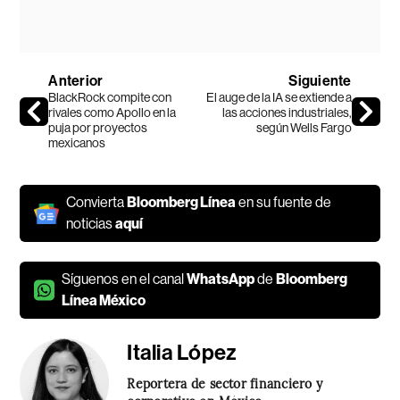
Anterior
Siguiente
BlackRock compite con
El auge de la IA se extiende a
rivales como Apollo en la
las acciones industriales,
puja por proyectos
según Wells Fargo
mexicanos
Convierta
Bloomberg Línea
en su fuente de
noticias
aquí
Síguenos en el canal
WhatsApp
de
Bloomberg
Línea México
Italia López
Reportera de sector financiero y