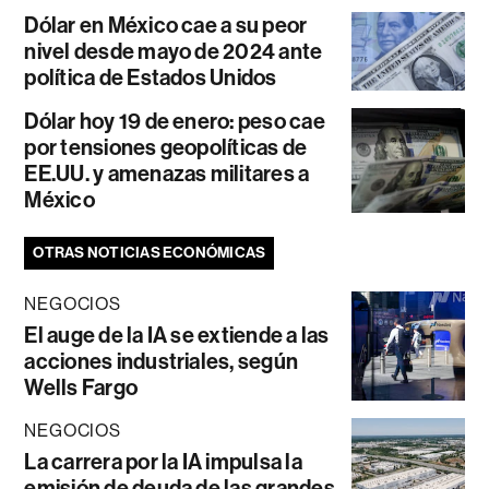
Dólar en México cae a su peor
nivel desde mayo de 2024 ante
política de Estados Unidos
Dólar hoy 19 de enero: peso cae
por tensiones geopolíticas de
EE.UU. y amenazas militares a
México
OTRAS NOTICIAS ECONÓMICAS
NEGOCIOS
El auge de la IA se extiende a las
acciones industriales, según
Wells Fargo
NEGOCIOS
La carrera por la IA impulsa la
emisión de deuda de las grandes