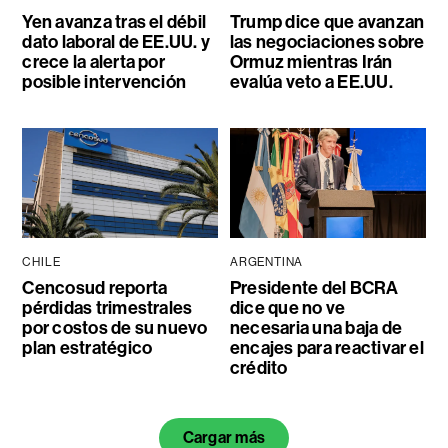
Yen avanza tras el débil
Trump dice que avanzan
dato laboral de EE.UU. y
las negociaciones sobre
crece la alerta por
Ormuz mientras Irán
posible intervención
evalúa veto a EE.UU.
CHILE
ARGENTINA
Cencosud reporta
Presidente del BCRA
pérdidas trimestrales
dice que no ve
por costos de su nuevo
necesaria una baja de
plan estratégico
encajes para reactivar el
crédito
Cargar más