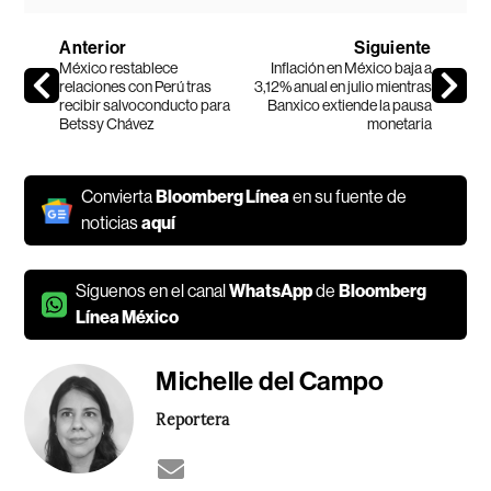
Anterior
Siguiente
México restablece
Inflación en México baja a
relaciones con Perú tras
3,12% anual en julio mientras
recibir salvoconducto para
Banxico extiende la pausa
Betssy Chávez
monetaria
Convierta
Bloomberg Línea
en su fuente de
noticias
aquí
Síguenos en el canal
WhatsApp
de
Bloomberg
Línea México
Michelle del Campo
Reportera