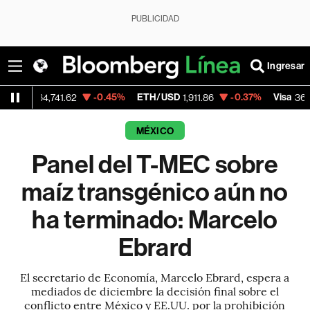
PUBLICIDAD
Ingresar
-0.45%
ETH/USD
-0.37%
Visa
-2.
,741.62
1,911.86
362.50
MÉXICO
Panel del T-MEC sobre
maíz transgénico aún no
ha terminado: Marcelo
Ebrard
El secretario de Economía, Marcelo Ebrard, espera a
mediados de diciembre la decisión final sobre el
conflicto entre México y EE.UU. por la prohibición