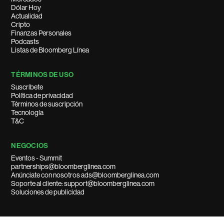
Dólar Hoy
Actualidad
Cripto
Finanzas Personales
Podcasts
Listas de Bloomberg Línea
TÉRMINOS DE USO
Suscríbete
Política de privacidad
Términos de suscripción
Tecnología
T&C
NEGOCIOS
Eventos - Summit
partnerships@bloomberglinea.com
Anúnciate con nosotros ads@bloomberglinea.com
Soporte al cliente: support@bloomberglinea.com
Soluciones de publicidad