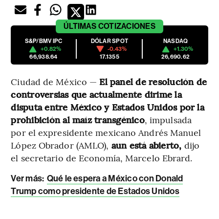
ÚLTIMAS
COTIZACIONES
S&P/BMV IPC
DÓLAR SPOT
NASDAQ
+0.82%
-0.43%
+1.30%
66,938.64
17.1355
26,690.62
Ciudad de México —
El panel de resolución de
controversias que actualmente dirime la
disputa entre México y Estados Unidos por la
prohibición al maíz transgénico
, impulsada
por el expresidente mexicano Andrés Manuel
López Obrador (AMLO),
aun está abierto,
dijo
el secretario de Economía, Marcelo Ebrard.
Ver más:
Qué le espera a México con Donald
Trump como presidente de Estados Unidos