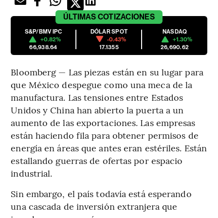
ÚLTIMAS
COTIZACIONES
S&P/BMV IPC
DÓLAR SPOT
NASDAQ
+0.82%
-0.43%
+1.30%
66,938.64
17.1355
26,690.62
Bloomberg — Las piezas están en su lugar para
que México despegue como una meca de la
manufactura. Las tensiones entre Estados
Unidos y China han abierto la puerta a un
aumento de las exportaciones. Las empresas
están haciendo fila para obtener permisos de
energía en áreas que antes eran estériles. Están
estallando guerras de ofertas por espacio
industrial.
Sin embargo, el país todavía está esperando
una cascada de inversión extranjera que