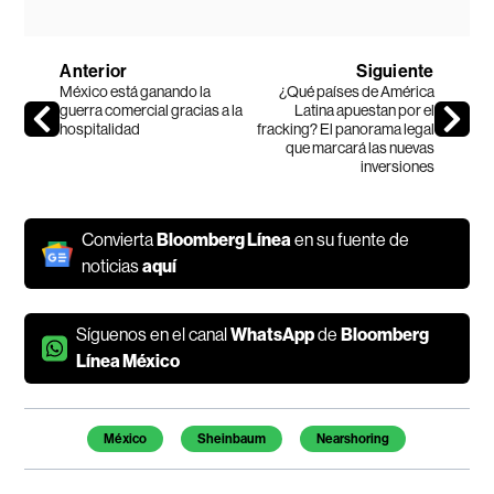
Anterior
Siguiente
México está ganando la
¿Qué países de América
guerra comercial gracias a la
Latina apuestan por el
hospitalidad
fracking? El panorama legal
que marcará las nuevas
inversiones
Convierta
Bloomberg Línea
en su fuente de
noticias
aquí
Síguenos en el canal
WhatsApp
de
Bloomberg
Línea México
Temas de este artículo
México
Sheinbaum
Nearshoring