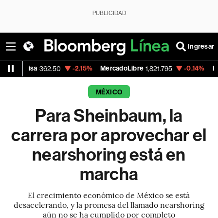
PUBLICIDAD
Ingresar
-2.15%
MercadoLibre
-0.14%
Banco de Bogo
62.50
1,821.795
MÉXICO
Para Sheinbaum, la
carrera por aprovechar el
nearshoring está en
marcha
El crecimiento económico de México se está
desacelerando, y la promesa del llamado nearshoring
aún no se ha cumplido por completo