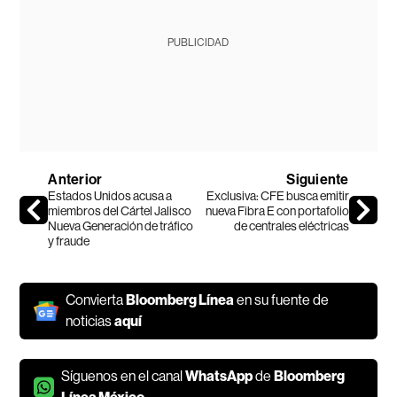
PUBLICIDAD
Anterior
Siguiente
Estados Unidos acusa a
Exclusiva: CFE busca emitir
miembros del Cártel Jalisco
nueva Fibra E con portafolio
Nueva Generación de tráfico
de centrales eléctricas
y fraude
Convierta
Bloomberg Línea
en su fuente de
noticias
aquí
Síguenos en el canal
WhatsApp
de
Bloomberg