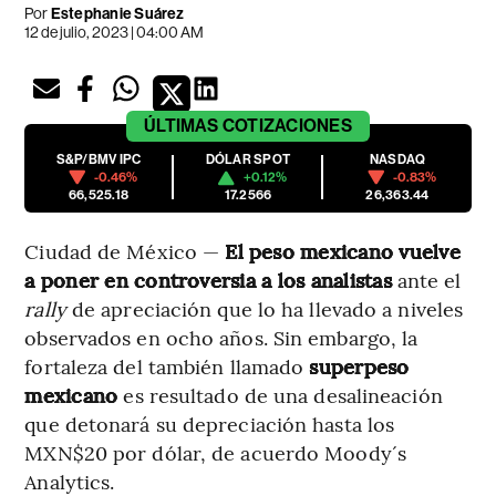
Por
Estephanie Suárez
12 de julio, 2023 | 04:00 AM
ÚLTIMAS
COTIZACIONES
S&P/BMV IPC
DÓLAR SPOT
NASDAQ
-0.46%
+0.12%
-0.83%
66,525.18
17.2566
26,363.44
Ciudad de México —
El peso mexicano vuelve
a poner en controversia a los analistas
ante el
rally
de apreciación que lo ha llevado a niveles
observados en ocho años. Sin embargo, la
fortaleza del también llamado
superpeso
mexicano
es resultado de una desalineación
que detonará su depreciación hasta los
MXN$20 por dólar, de acuerdo Moody´s
Analytics.