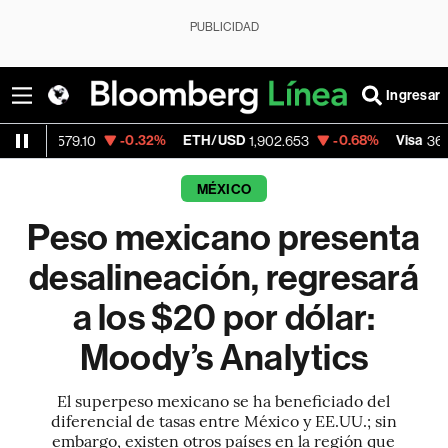
PUBLICIDAD
Ingresar
-0.32%
ETH/USD
-0.68%
Visa
-0.2
.10
1,902.653
368.54
MÉXICO
Peso mexicano presenta
desalineación, regresará
a los $20 por dólar:
Moody’s Analytics
El superpeso mexicano se ha beneficiado del
diferencial de tasas entre México y EE.UU.; sin
embargo, existen otros países en la región que