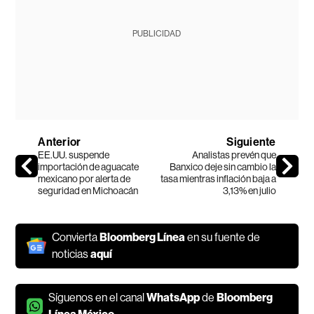
PUBLICIDAD
Anterior
Siguiente
EE.UU. suspende
Analistas prevén que
importación de aguacate
Banxico deje sin cambio la
mexicano por alerta de
tasa mientras inflación baja a
seguridad en Michoacán
3,13% en julio
Convierta
Bloomberg Línea
en su fuente de
noticias
aquí
Síguenos en el canal
WhatsApp
de
Bloomberg