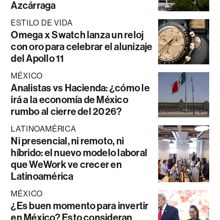
Azcárraga
ESTILO DE VIDA
Omega x Swatch lanza un reloj
con oro para celebrar el alunizaje
del Apollo 11
MÉXICO
Analistas vs Hacienda: ¿cómo le
irá a la economía de México
rumbo al cierre del 2026?
LATINOAMÉRICA
Ni presencial, ni remoto, ni
híbrido: el nuevo modelo laboral
que WeWork ve crecer en
Latinoamérica
MÉXICO
¿Es buen momento para invertir
en México? Esto consideran