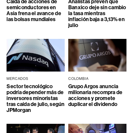
Caída de acciones de
Analistas prevén que
semiconductores en
Banxico deje sin cambio
Asia frena el avance de
la tasa mientras
las bolsas mundiales
inflación baja a 3,13% en
julio
MERCADOS
COLOMBIA
Sector tecnológico
Grupo Argos anuncia
podría depender más de
millonaria recompra de
inversores minoristas
acciones y promete
tras caída de julio, según
duplicar el dividendo
JPMorgan