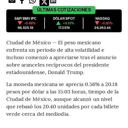
ÚLTIMAS
COTIZACIONES
S&P/BMV IPC
DÓLAR SPOT
NASDAQ
-0.46%
+0.13%
-0.83%
66,525.18
17.2574
26,363.44
Ciudad de México — El peso mexicano
enfrenta un periodo de alta volatilidad e
incluso comenzó a apreciarse tras el anuncio
sobre aranceles recíprocos del presidente
estadounidense, Donald Trump.
La moneda mexicana se aprecia 0.56% a 20.18
pesos por dólar a las 15:03 horas, tiempo de la
Ciudad de México, aunque alcanzó un nivel
que rebasó los 20.40 unidades por cada billete
verde cerca del mediodía.