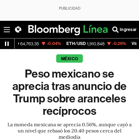
PUBLICIDAD
Ingresar
D
-0.04%
ETH/USD
-0.26%
Visa
64,763.35
1,910.848
368.54
MÉXICO
Peso mexicano se
aprecia tras anuncio de
Trump sobre aranceles
recíprocos
La moneda mexicana se aprecia 0.56%, aunque cayó a
un nivel que rebasó los 20.40 pesos cerca del
mediodía