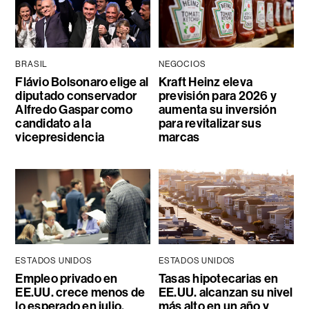
BRASIL
NEGOCIOS
Flávio Bolsonaro elige al
Kraft Heinz eleva
diputado conservador
previsión para 2026 y
Alfredo Gaspar como
aumenta su inversión
candidato a la
para revitalizar sus
vicepresidencia
marcas
ESTADOS UNIDOS
ESTADOS UNIDOS
Empleo privado en
Tasas hipotecarias en
EE.UU. crece menos de
EE.UU. alcanzan su nivel
lo esperado en julio,
más alto en un año y