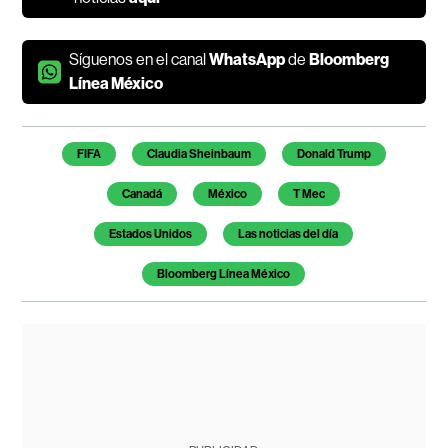
Síguenos en el canal
WhatsApp
de
Bloomberg
Línea México
Temas de este artículo
FIFA
Claudia Sheinbaum
Donald Trump
Canadá
México
T Mec
Estados Unidos
Las noticias del día
Bloomberg Línea México