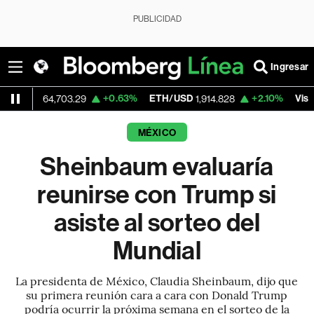
PUBLICIDAD
Ingresar
+0.63%
ETH/USD
+2.10%
Visa
4,703.29
1,914.828
369.01
MÉXICO
Sheinbaum evaluaría
reunirse con Trump si
asiste al sorteo del
Mundial
La presidenta de México, Claudia Sheinbaum, dijo que
su primera reunión cara a cara con Donald Trump
podría ocurrir la próxima semana en el sorteo de la