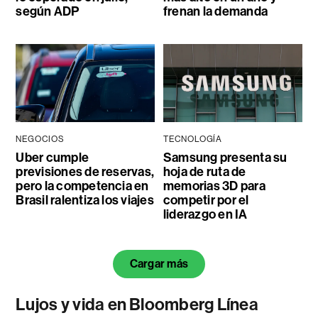
según ADP
frenan la demanda
NEGOCIOS
TECNOLOGÍA
Uber cumple
Samsung presenta su
previsiones de reservas,
hoja de ruta de
pero la competencia en
memorias 3D para
Brasil ralentiza los viajes
competir por el
liderazgo en IA
Cargar más
Lujos y vida en Bloomberg Línea