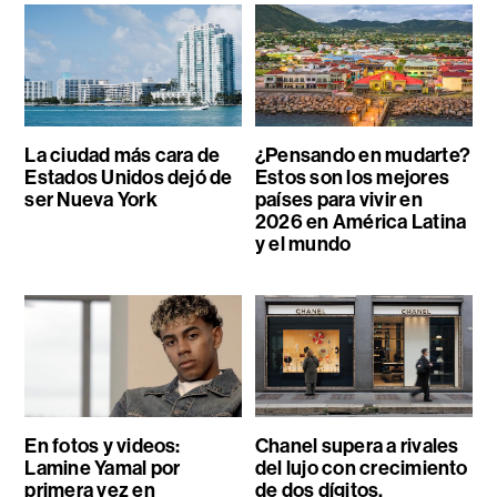
La ciudad más cara de
¿Pensando en mudarte?
Estados Unidos dejó de
Estos son los mejores
ser Nueva York
países para vivir en
2026 en América Latina
y el mundo
En fotos y videos:
Chanel supera a rivales
Lamine Yamal por
del lujo con crecimiento
primera vez en
de dos dígitos,