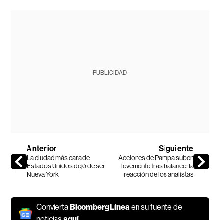
PUBLICIDAD
Anterior
Siguiente
La ciudad más cara de
Acciones de Pampa suben
Estados Unidos dejó de ser
levemente tras balance: la
Nueva York
reacción de los analistas
Convierta
Bloomberg Línea
en su fuente de
noticias
aquí