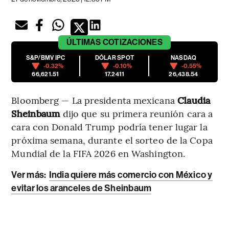
ÚLTIMAS
COTIZACIONES
S&P/BMV IPC
DÓLAR SPOT
NASDAQ
-0.32%
-0.10%
-0.55%
66,621.51
17.2411
26,438.54
Bloomberg — La presidenta mexicana
Claudia
Sheinbaum
dijo que su primera reunión cara a
cara con Donald Trump podría tener lugar la
próxima semana, durante el sorteo de la Copa
Mundial de la FIFA 2026 en Washington.
Ver más:
India quiere más comercio con México y
evitar los aranceles de Sheinbaum