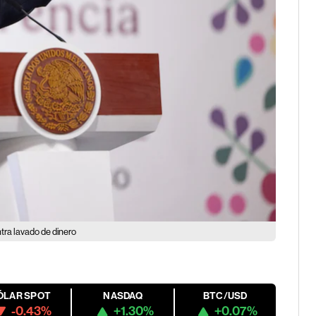
tra lavado de dinero
ÓLAR SPOT
NASDAQ
BTC/USD
-0.43%
+1.30%
+0.07%