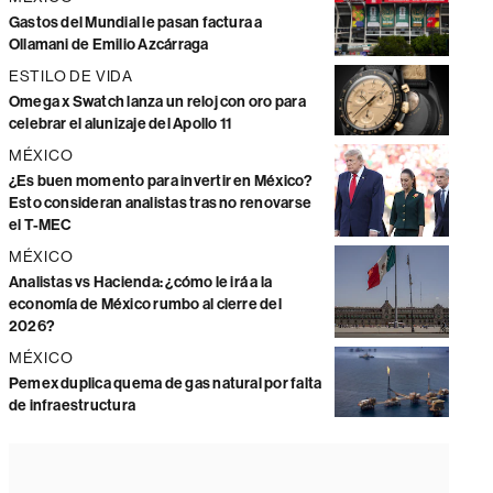
Gastos del Mundial le pasan factura a
Ollamani de Emilio Azcárraga
ESTILO DE VIDA
Omega x Swatch lanza un reloj con oro para
celebrar el alunizaje del Apollo 11
MÉXICO
¿Es buen momento para invertir en México?
Esto consideran analistas tras no renovarse
el T-MEC
MÉXICO
Analistas vs Hacienda: ¿cómo le irá a la
economía de México rumbo al cierre del
2026?
MÉXICO
Pemex duplica quema de gas natural por falta
de infraestructura