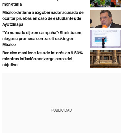
monetaria
México detiene a exgobernador acusado de
ocultar pruebas en caso de estudiantes de
Ayotzinapa
“Yo nunca lo dije en campaña”: Sheinbaum
niega su promesa contra el fracking en
México
Banxico mantiene tasa de interés en 6,50%
mientras inflación converge cerca del
objetivo
PUBLICIDAD