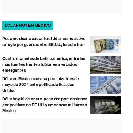
DÓLAR HOY EN MÉXICO
Peso mexicano cae ante el dólar como activo
refugio por guerra entre EE.UU., Israel e Irán
Cuatro monedas de Latinoamérica, entre las
más fuertes frente al dólar en mercados
emergentes
Dólar en México cae a su peor nivel desde
mayo de 2024 ante política de Estados
Unidos
Dólar hoy 19 de enero: peso cae por tensiones
geopolíticas de EE.UU. y amenazas militares a
México