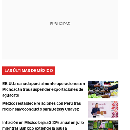
PUBLICIDAD
LAS ÚLTIMAS DE MÉXICO
EE.UU. reanuda parcialmente operaciones en
Michoacán tras suspender exportaciones de
aguacate
México restablece relaciones con Perú tras
recibir salvoconducto para Betssy Chávez
Inflación en México baja a 3,12% anual en julio
mientras Banxico extiende la pausa