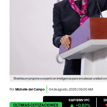
Sheinbaum propone a experto en inteligencia para encabezar unidad con
Por
Michelle del Campo
04 de agosto, 2025 | 09:00 AM
S&P/BMV IPC
D
+0.82%
ÚLTIMAS
COTIZACIONES