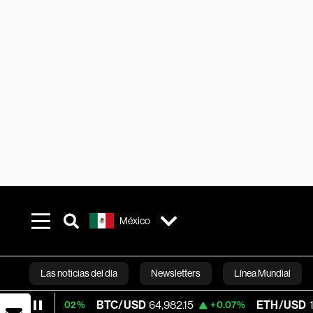
México
Las noticias del día
Newsletters
Línea Mundial
BTC/USD
64,982.15
ETH/USD
1,915.38
+0.02%
+0.07%
Bloomberg 