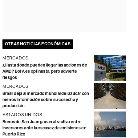
OTRAS NOTICIAS ECONÓMICAS
MERCADOS
¿Hasta dónde pueden llegar las acciones de
AMD? BofA es optimista, pero advierte
riesgos
MERCADOS
Brasil deja al mercado mundial del azúcar con
menos información sobre su cosecha y
producción
ESTADOS UNIDOS
Bonos de San Juan ganan atractivo entre
inversores ante la escasez de emisiones en
Puerto Rico