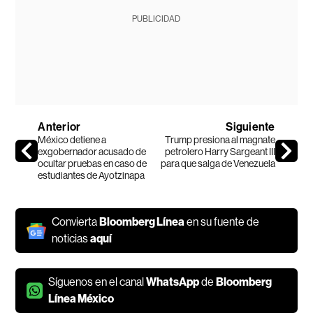
PUBLICIDAD
Anterior
Siguiente
México detiene a
Trump presiona al magnate
exgobernador acusado de
petrolero Harry Sargeant III
ocultar pruebas en caso de
para que salga de Venezuela
estudiantes de Ayotzinapa
Convierta
Bloomberg Línea
en su fuente de
noticias
aquí
Síguenos en el canal
WhatsApp
de
Bloomberg
Línea México