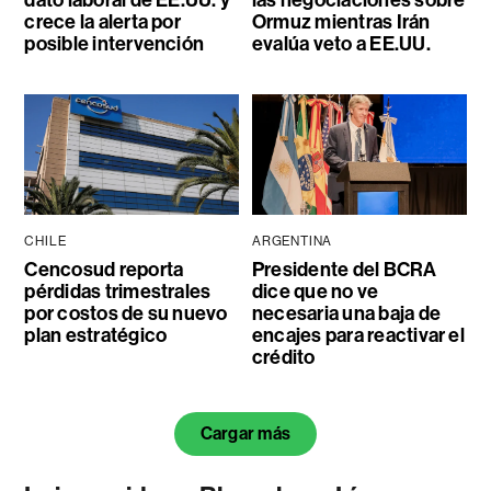
dato laboral de EE.UU. y
las negociaciones sobre
crece la alerta por
Ormuz mientras Irán
posible intervención
evalúa veto a EE.UU.
CHILE
ARGENTINA
Cencosud reporta
Presidente del BCRA
pérdidas trimestrales
dice que no ve
por costos de su nuevo
necesaria una baja de
plan estratégico
encajes para reactivar el
crédito
Cargar más