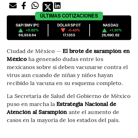
ÚLTIMAS
COTIZACIONES
S&P/BMV IPC
DÓLAR SPOT
NASDAQ
+0.82%
-0.43%
+1.30%
66,938.64
17.1355
26,690.62
Ciudad de México —
El brote de sarampión en
México
ha generado dudas entre los
mexicanos sobre si deben vacunarse contra el
virus aun cuando de niñas y niños hayan
recibido la vacuna en su esquema completo.
La Secretaría de Salud del Gobierno de México
puso en marcha la
Estrategia Nacional de
Atención al Sarampión
ante el aumento de
casos en la mayoría de los estados del país.