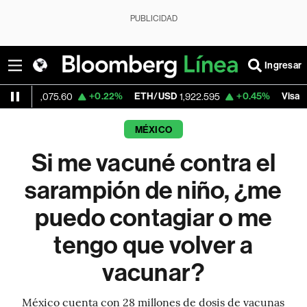
PUBLICIDAD
Ingresar
+0.22%
ETH/USD
+0.45%
Visa
-
075.60
1,922.595
362.50
MÉXICO
Si me vacuné contra el
sarampión de niño, ¿me
puedo contagiar o me
tengo que volver a
vacunar?
México cuenta con 28 millones de dosis de vacunas