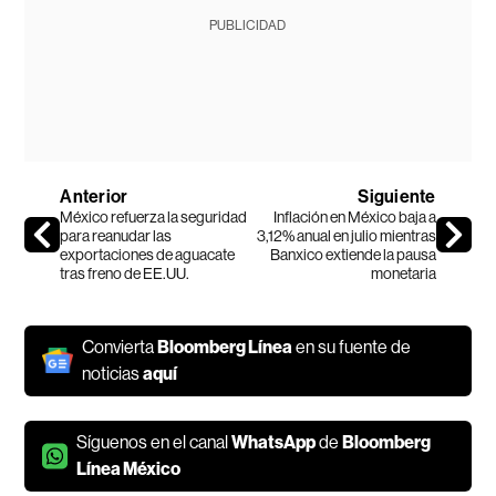
PUBLICIDAD
Anterior
Siguiente
México refuerza la seguridad
Inflación en México baja a
para reanudar las
3,12% anual en julio mientras
exportaciones de aguacate
Banxico extiende la pausa
tras freno de EE.UU.
monetaria
Convierta
Bloomberg Línea
en su fuente de
noticias
aquí
Síguenos en el canal
WhatsApp
de
Bloomberg
Línea México