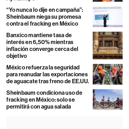
“Yo nunca lo dije en campaña”:
Sheinbaum niega su promesa
contra el fracking en México
Banxico mantiene tasa de
interés en 6,50% mientras
inflación converge cerca del
objetivo
México refuerza la seguridad
para reanudar las exportaciones
de aguacate tras freno de EE.UU.
Sheinbaum condiciona uso de
fracking en México: solo se
permitirá con agua salada