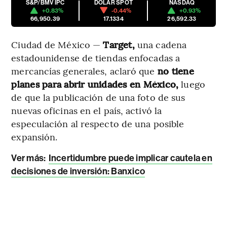
S&P/BMV IPC
DÓLAR SPOT
NASDAQ
+0.83%
-0.44%
+0.93%
66,950.39
17.1334
26,592.33
Ciudad de México —
Target,
una cadena
estadounidense de tiendas enfocadas a
mercancías generales, aclaró que
no tiene
planes para abrir unidades en México,
luego
de que la publicación de una foto de sus
nuevas oficinas en el país, activó la
especulación al respecto de una posible
expansión.
Ver más:
Incertidumbre puede implicar cautela en
decisiones de inversión: Banxico