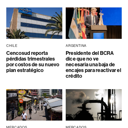
CHILE
ARGENTINA
Cencosud reporta
Presidente del BCRA
pérdidas trimestrales
dice que no ve
por costos de su nuevo
necesaria una baja de
plan estratégico
encajes para reactivar el
crédito
MERCADOS
MERCADOS