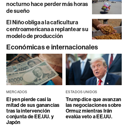
nocturno hace perder más horas
de sueño
El Niño obliga a la caficultura
centroamericana a replantear su
modelo de producción
Económicas e internacionales
MERCADOS
ESTADOS UNIDOS
El yen pierde casi la
Trump dice que avanzan
mitad de sus ganancias
las negociaciones sobre
tras la intervención
Ormuz mientras Irán
conjunta de EE.UU. y
evalúa veto a EE.UU.
Japón