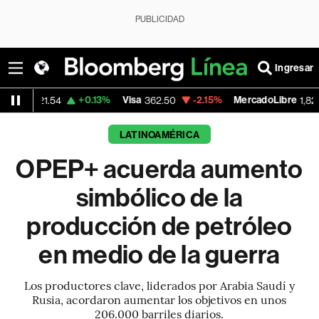
PUBLICIDAD
Ingresar
+0.13%
Visa
-2.15%
MercadoLibre
-0.1
4
362.50
1,821.795
LATINOAMÉRICA
OPEP+ acuerda aumento
simbólico de la
producción de petróleo
en medio de la guerra
Los productores clave, liderados por Arabia Saudí y
Rusia, acordaron aumentar los objetivos en unos
206.000 barriles diarios.