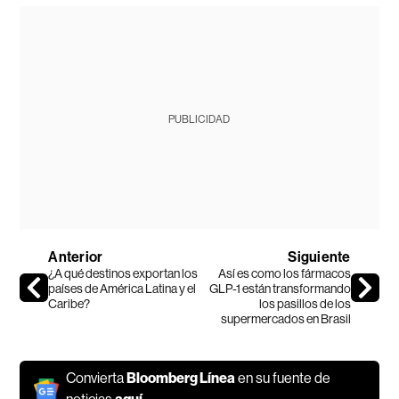
PUBLICIDAD
Anterior
Siguiente
¿A qué destinos exportan los
Así es como los fármacos
países de América Latina y el
GLP-1 están transformando
Caribe?
los pasillos de los
supermercados en Brasil
Convierta
Bloomberg Línea
en su fuente de