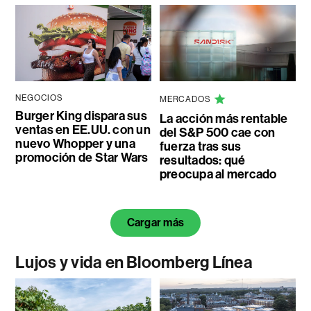
NEGOCIOS
MERCADOS
Burger King dispara sus
La acción más rentable
ventas en EE.UU. con un
del S&P 500 cae con
nuevo Whopper y una
fuerza tras sus
promoción de Star Wars
resultados: qué
preocupa al mercado
Cargar más
Lujos y vida en Bloomberg Línea