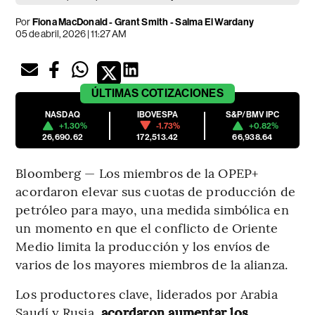
Por
Fiona MacDonald - Grant Smith - Salma El Wardany
05 de abril, 2026 | 11:27 AM
ÚLTIMAS
COTIZACIONES
NASDAQ
IBOVESPA
S&P/BMV IPC
+1.30%
-1.73%
+0.82%
26,690.62
172,513.42
66,938.64
Bloomberg — Los miembros de la OPEP+
acordaron elevar sus cuotas de producción de
petróleo para mayo, una medida simbólica en
un momento en que el conflicto de Oriente
Medio limita la producción y los envíos de
varios de los mayores miembros de la alianza.
Los productores clave, liderados por Arabia
Saudí y Rusia,
acordaron aumentar los