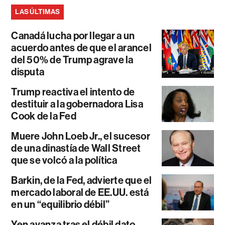
LAS ÚLTIMAS
Canadá lucha por llegar a un
acuerdo antes de que el arancel
del 50% de Trump agrave la
disputa
Trump reactiva el intento de
destituir a la gobernadora Lisa
Cook de la Fed
Muere John Loeb Jr., el sucesor
de una dinastía de Wall Street
que se volcó a la política
Barkin, de la Fed, advierte que el
mercado laboral de EE.UU. está
en un “equilibrio débil”
Yen avanza tras el débil dato