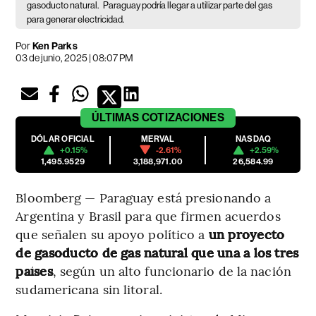
gasoducto natural.
Paraguay podría llegar a utilizar parte del gas
para generar electricidad.
Por
Ken Parks
03 de junio, 2025 | 08:07 PM
ÚLTIMAS
COTIZACIONES
DÓLAR OFICIAL
MERVAL
NASDAQ
+0.15%
-2.61%
+2.59%
1,495.9529
3,188,971.00
26,584.99
Bloomberg — Paraguay está presionando a
Argentina y Brasil para que firmen acuerdos
que señalen su apoyo político a
un proyecto
de gasoducto de gas natural que una a los tres
países
, según un alto funcionario de la nación
sudamericana sin litoral.