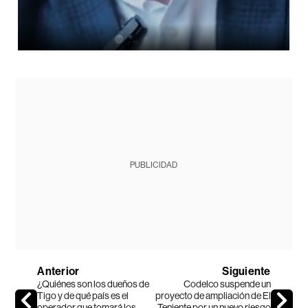
PUBLICIDAD
Anterior
Siguiente
¿Quiénes son los dueños de
Codelco suspende un
Tigo y de qué país es el
proyecto de ampliación de El
operador que tomará los
Teniente por un nuevo riesgo