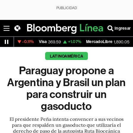
PUBLICIDAD
Ingresar
-0.11%
Visa
+1.07%
MercadoLibre
-0.55%
369.59
1,890.05
LATINOAMÉRICA
Paraguay propone a
Argentina y Brasil un plan
para construir un
gasoducto
El presidente Peña intenta convencer a sus vecinos
para que respalden un gasoducto que utilizaría el
derecho de paso de la autopista Ruta Bioceánica