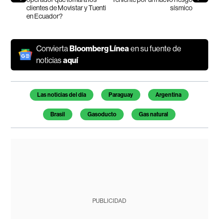
clientes de Movistar y Tuenti
sísmico
en Ecuador?
Convierta
Bloomberg Línea
en su fuente de
noticias
aquí
Temas de este artículo
Las noticias del día
Paraguay
Argentina
Brasil
Gasoducto
Gas natural
PUBLICIDAD