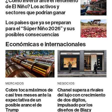
¿Cómo invertir ante el fenómeno
de El Niño? Los activos y
sectores que podrían ganar
Los países que ya se preparan
para el “Súper Niño 2026” y sus
posibles consecuencias
Económicas e internacionales
MERCADOS
NEGOCIOS
Cobre toca máximos de
Chanel supera a rivales
casi tres meses ante la
del lujo con crecimiento
expectativa de un
de dos dígitos,
posible arancel de
impulsado por los
Trump
diseños de Blazy