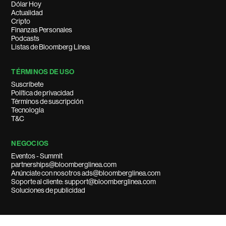
Dólar Hoy
Actualidad
Cripto
Finanzas Personales
Podcasts
Listas de Bloomberg Línea
TÉRMINOS DE USO
Suscríbete
Política de privacidad
Términos de suscripción
Tecnología
T&C
NEGOCIOS
Eventos - Summit
partnerships@bloomberglinea.com
Anúnciate con nosotros ads@bloomberglinea.com
Soporte al cliente: support@bloomberglinea.com
Soluciones de publicidad