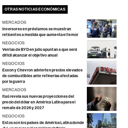
OTRAS NOTICIAS ECONÓMICAS
MERCADOS
Inversores en préstamos se muestran
reticentes a medida que aumenta el temor
NEGOCIOS
Ventas de BYD en julio apuntan a que será
difícil alcanzar el objetivo anual
NEGOCIOS
Exxon y Chevron advierten precios elevados
de combustibles ante refinerías afectadas
por la guerra
MERCADOS
Itaú revela sus nuevas proyecciones del
precio del dólar en América Latina para el
remate de 2026 y 2027
NEGOCIOS
Estos son los países de América Latina donde