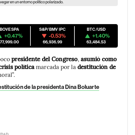
avegar en un entorno político polarizado.
IBOVESPA
S&P/BMV IPC
BTC/USD
+0.47%
-0.53%
+1.40%
177,999.00
66,936.99
63,484.53
 poco
presidente del Congreso
,
asumió como
crisis política
marcada por la
destitución de
oral”.
stitución de la presidenta Dina Boluarte
IDAD