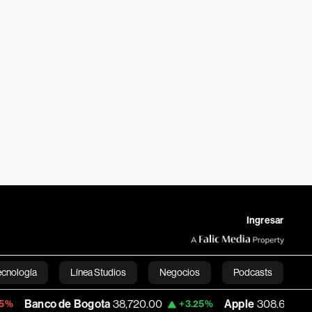
Ingresar
ecnología
Línea Studios
Negocios
Podcasts
de Bogota
38,720.00
Apple
308.63
USD
+3.25%
-7.53%
English