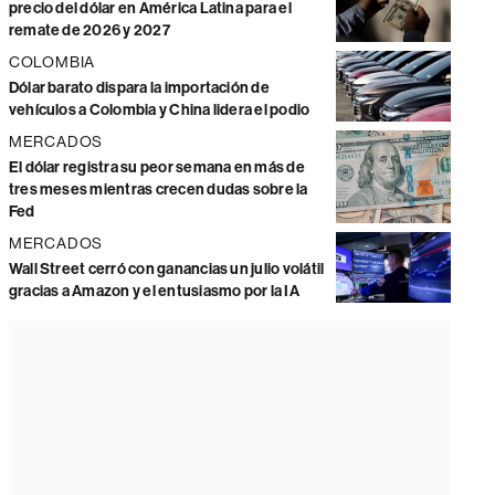
precio del dólar en América Latina para el
remate de 2026 y 2027
COLOMBIA
Dólar barato dispara la importación de
vehículos a Colombia y China lidera el podio
MERCADOS
El dólar registra su peor semana en más de
tres meses mientras crecen dudas sobre la
Fed
MERCADOS
Wall Street cerró con ganancias un julio volátil
gracias a Amazon y el entusiasmo por la IA