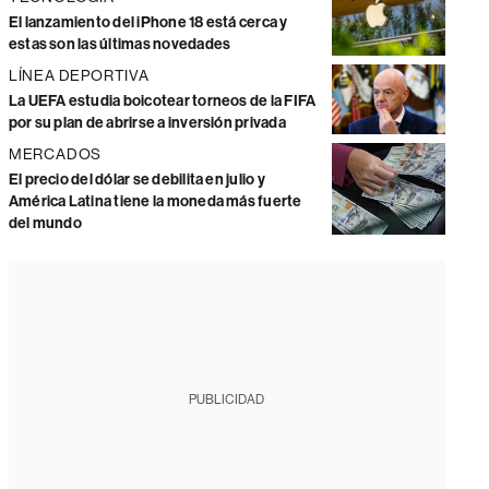
El lanzamiento del iPhone 18 está cerca y
estas son las últimas novedades
LÍNEA DEPORTIVA
La UEFA estudia boicotear torneos de la FIFA
por su plan de abrirse a inversión privada
MERCADOS
El precio del dólar se debilita en julio y
América Latina tiene la moneda más fuerte
del mundo
PUBLICIDAD