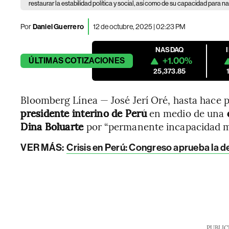
restaurar la estabilidad política y social, así como de su capacidad para n
Por
Daniel Guerrero
12 de octubre, 2025 | 02:23 PM
NASDAQ
+1.00%
ÚLTIMAS
COTIZACIONES
25,373.85
Bloomberg Línea — José Jerí Oré, hasta hace
presidente interino de Perú
en medio de una
Dina Boluarte
por “permanente incapacidad m
VER MÁS:
Crisis en Perú: Congreso aprueba la de
PUBLIC