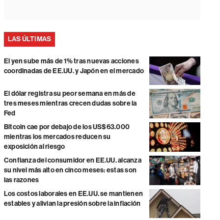
LAS ÚLTIMAS
El yen sube más de 1% tras nuevas acciones
coordinadas de EE.UU. y Japón en el mercado
El dólar registra su peor semana en más de
tres meses mientras crecen dudas sobre la
Fed
Bitcoin cae por debajo de los US$63.000
mientras los mercados reducen su
exposición al riesgo
Confianza del consumidor en EE.UU. alcanza
su nivel más alto en cinco meses: estas son
las razones
Los costos laborales en EE.UU. se mantienen
estables y alivian la presión sobre la inflación