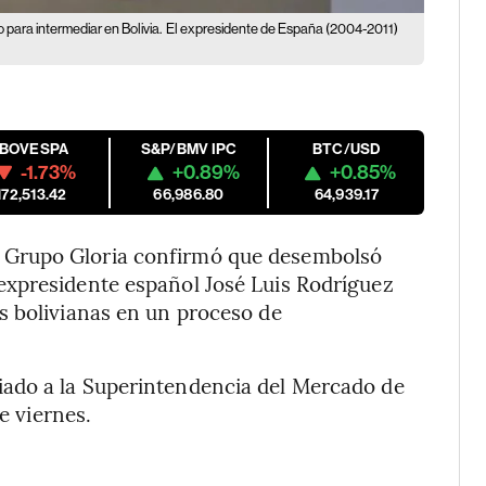
para intermediar en Bolivia.
El expresidente de España (2004-2011)
IBOVESPA
S&P/BMV IPC
BTC/USD
-1.73%
+0.89%
+0.85%
172,513.42
66,986.80
64,939.17
 Grupo Gloria confirmó que desembolsó
expresidente español José Luis Rodríguez
s bolivianas en un proceso de
ado a la Superintendencia del Mercado de
e viernes.