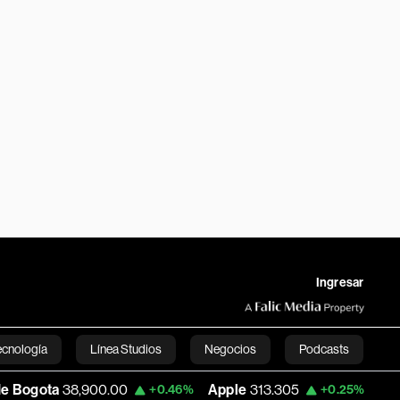
Ingresar
ecnología
Línea Studios
Negocios
Podcasts
38,900.00
Apple
313.305
USD COP
3,
+0.46%
+0.25%
English