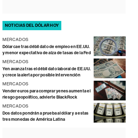
NOTICIAS DEL DÓLAR HOY
MERCADOS
Dólar cae tras débil dato de empleo en EE.UU.
y menor expectativa de alza de tasas de la Fed
MERCADOS
Yen avanza tras el débil dato laboral de EE.UU.
y crece la alerta por posible intervención
MERCADOS
Vender euros para comprar yenes aumenta el
riesgo geopolítico, advierte BlackRock
MERCADOS
Dos datos pondrán a prueba al dólar y a estas
tres monedas de América Latina