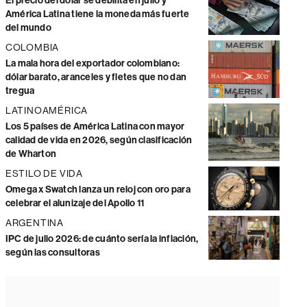
El precio del dólar se debilita en julio y
América Latina tiene la moneda más fuerte
del mundo
COLOMBIA
La mala hora del exportador colombiano:
dólar barato, aranceles y fletes que no dan
tregua
LATINOAMÉRICA
Los 5 países de América Latina con mayor
calidad de vida en 2026, según clasificación
de Wharton
ESTILO DE VIDA
Omega x Swatch lanza un reloj con oro para
celebrar el alunizaje del Apollo 11
ARGENTINA
IPC de julio 2026: de cuánto sería la inflación,
según las consultoras