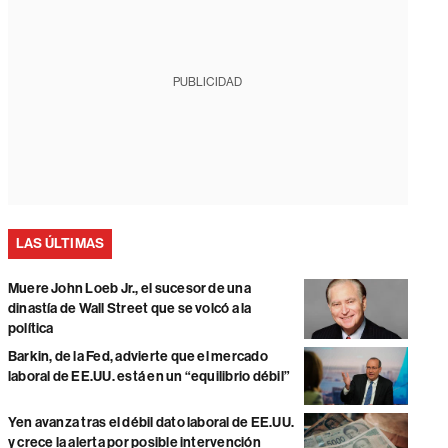
PUBLICIDAD
LAS ÚLTIMAS
Muere John Loeb Jr., el sucesor de una
dinastía de Wall Street que se volcó a la
política
Barkin, de la Fed, advierte que el mercado
laboral de EE.UU. está en un “equilibrio débil”
Yen avanza tras el débil dato laboral de EE.UU.
y crece la alerta por posible intervención