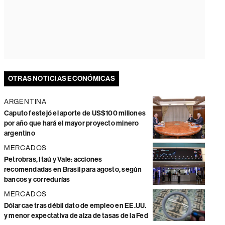
OTRAS NOTICIAS ECONÓMICAS
ARGENTINA
Caputo festejó el aporte de US$100 millones
por año que hará el mayor proyecto minero
argentino
MERCADOS
Petrobras, Itaú y Vale: acciones
recomendadas en Brasil para agosto, según
bancos y corredurías
MERCADOS
Dólar cae tras débil dato de empleo en EE.UU.
y menor expectativa de alza de tasas de la Fed