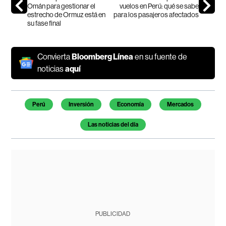
Omán para gestionar el
vuelos en Perú: qué se sabe
estrecho de Ormuz está en
para los pasajeros afectados
su fase final
Convierta
Bloomberg Línea
en su fuente de
noticias
aquí
Temas de este artículo
Perú
Inversión
Economía
Mercados
Las noticias del día
PUBLICIDAD