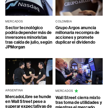
MERCADOS
COLOMBIA
Sector tecnológico
Grupo Argos anuncia
podría depender más de
millonaria recompra de
inversores minoristas
acciones y promete
tras caída de julio, según
duplicar el dividendo
JPMorgan
ARGENTINA
MERCADOS
MercadoLibre se hunde
Wall Street cierra mixto
en Wall Street pese a
tras toma de utilidades y
superar expectativas de
mientras el mercado