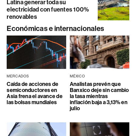
Latina generar toda su
electricidad con fuentes 100%
renovables
Económicas e internacionales
MERCADOS
MÉXICO
Caída de acciones de
Analistas prevén que
semiconductores en
Banxico deje sin cambio
Asia frena el avance de
la tasa mientras
las bolsas mundiales
inflación baja a 3,13% en
julio