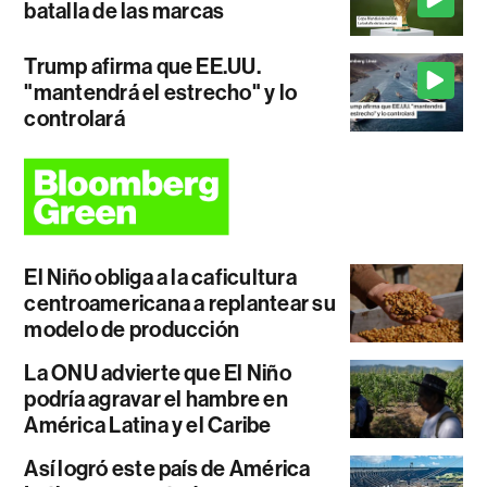
batalla de las marcas
Trump afirma que EE.UU.
"mantendrá el estrecho" y lo
controlará
El Niño obliga a la caficultura
centroamericana a replantear su
modelo de producción
La ONU advierte que El Niño
podría agravar el hambre en
América Latina y el Caribe
Así logró este país de América