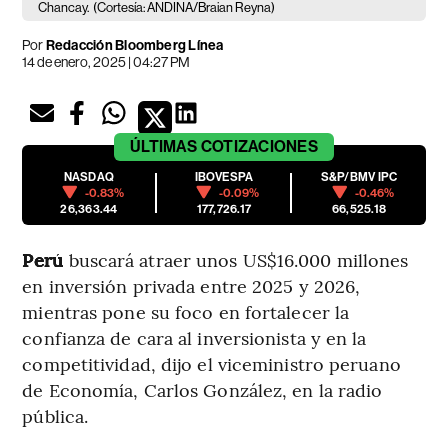
Chancay.
(Cortesía: ANDINA/Braian Reyna)
Por
Redacción Bloomberg Línea
14 de enero, 2025 | 04:27 PM
ÚLTIMAS
COTIZACIONES
NASDAQ
IBOVESPA
S&P/BMV IPC
-0.83%
-0.09%
-0.46%
26,363.44
177,726.17
66,525.18
Perú
buscará atraer unos US$16.000 millones
en inversión privada entre 2025 y 2026,
mientras pone su foco en fortalecer la
confianza de cara al inversionista y en la
competitividad, dijo el viceministro peruano
de Economía, Carlos González, en la radio
pública.