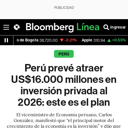
PUBLICIDAD
Ingresar
 Bogota
-0.21%
Apple
+0.55%
USD COP
38,720.00
310.94
3,
PERÚ
Perú prevé atraer
US$16.000 millones en
inversión privada al
2026: este es el plan
El viceministro de Economía peruano, Carlos
González, manifestó que “el principal motor del
crecimiento de la economía es la inversión” y dijo que