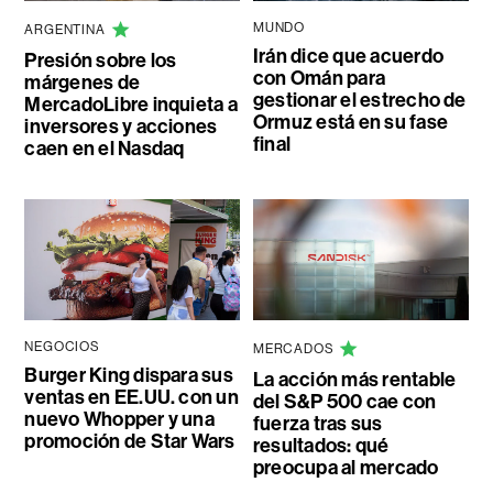
MUNDO
ARGENTINA
Irán dice que acuerdo
Presión sobre los
con Omán para
márgenes de
gestionar el estrecho de
MercadoLibre inquieta a
Ormuz está en su fase
inversores y acciones
final
caen en el Nasdaq
NEGOCIOS
MERCADOS
Burger King dispara sus
La acción más rentable
ventas en EE.UU. con un
del S&P 500 cae con
nuevo Whopper y una
fuerza tras sus
promoción de Star Wars
resultados: qué
preocupa al mercado