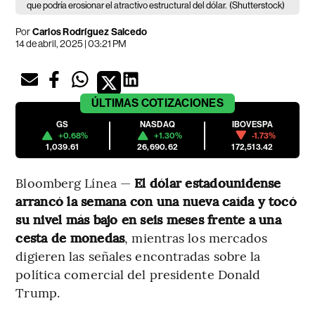
que podría erosionar el atractivo estructural del dólar.
(Shutterstock)
Por
Carlos Rodríguez Salcedo
14 de abril, 2025 | 03:21 PM
ÚLTIMAS
COTIZACIONES
GS
NASDAQ
IBOVESPA
+0.68%
+1.30%
-1.73%
1,039.61
26,690.62
172,513.42
Bloomberg Línea —
El dólar estadounidense
arrancó la semana con una nueva caída y tocó
su nivel más bajo en seis meses frente a una
cesta de monedas
, mientras los mercados
digieren las señales encontradas sobre la
política comercial del presidente Donald
Trump.