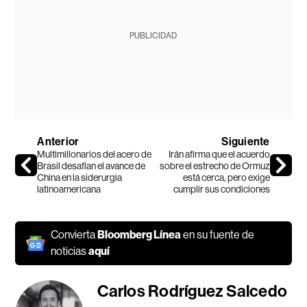
PUBLICIDAD
Anterior
Siguiente
Multimillonarios del acero de
Irán afirma que el acuerdo
Brasil desafían el avance de
sobre el estrecho de Ormuz
China en la siderurgia
está cerca, pero exige
latinoamericana
cumplir sus condiciones
Convierta
Bloomberg Línea
en su fuente de
noticias
aquí
Carlos Rodríguez Salcedo