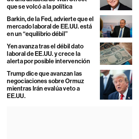
que se volcó a la política
Barkin, de la Fed, advierte que el
mercado laboral de EE.UU. está
en un “equilibrio débil”
Yen avanza tras el débil dato
laboral de EE.UU. y crece la
alerta por posible intervención
Trump dice que avanzan las
negociaciones sobre Ormuz
mientras Irán evalúa veto a
EE.UU.