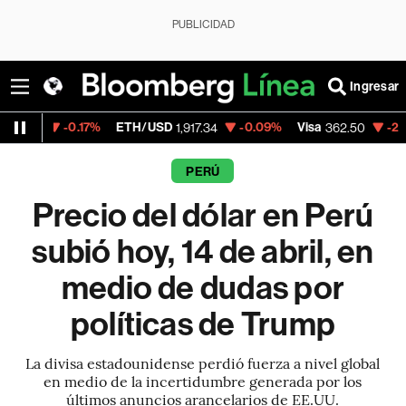
PUBLICIDAD
Ingresar
.17%
ETH/USD
-0.09%
Visa
-2.15%
Mercad
1,917.34
362.50
PERÚ
Precio del dólar en Perú
subió hoy, 14 de abril, en
medio de dudas por
políticas de Trump
La divisa estadounidense perdió fuerza a nivel global
en medio de la incertidumbre generada por los
últimos anuncios arancelarios de EE.UU.