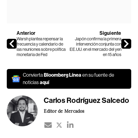
Anterior
Siguiente
Warsh plantea repensar la
Japón confirma la primera
frecuencia y calendario de
intervención conjunta con
las reuniones sobre política
EE.UU. en el mercado del yen
monetaria de Fed
en 15 años
Convierta
Bloomberg Línea
en su fuente de
noticias
aquí
Carlos Rodríguez Salcedo
Editor de Mercados