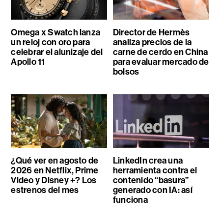
Omega x Swatch lanza
Director de Hermès
un reloj con oro para
analiza precios de la
celebrar el alunizaje del
carne de cerdo en China
Apollo 11
para evaluar mercado de
bolsos
¿Qué ver en agosto de
LinkedIn crea una
2026 en Netflix, Prime
herramienta contra el
Video y Disney +? Los
contenido “basura”
estrenos del mes
generado con IA: así
funciona