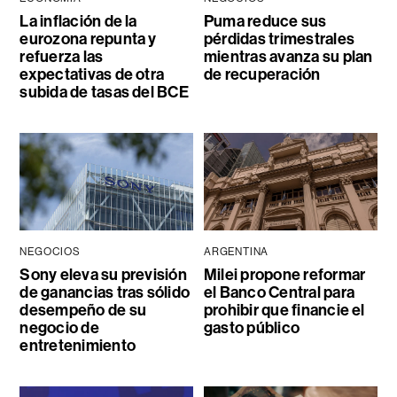
La inflación de la
Puma reduce sus
eurozona repunta y
pérdidas trimestrales
refuerza las
mientras avanza su plan
expectativas de otra
de recuperación
subida de tasas del BCE
NEGOCIOS
ARGENTINA
Sony eleva su previsión
Milei propone reformar
de ganancias tras sólido
el Banco Central para
desempeño de su
prohibir que financie el
negocio de
gasto público
entretenimiento