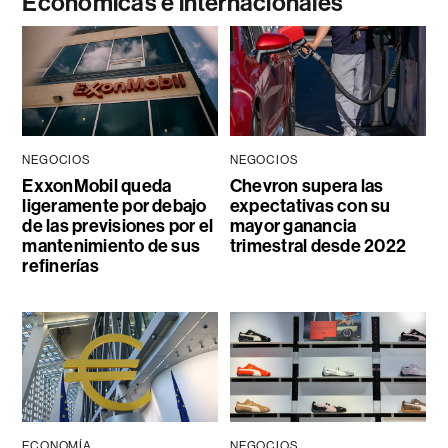
Económicas e internacionales
NEGOCIOS
NEGOCIOS
ExxonMobil queda
Chevron supera las
ligeramente por debajo
expectativas con su
de las previsiones por el
mayor ganancia
mantenimiento de sus
trimestral desde 2022
refinerías
ECONOMÍA
NEGOCIOS