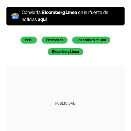
Convierta
Bloomberg Línea
en su fuente de
noticias
aquí
Temas de este artículo
Perú
Elecciones
Las noticias del día
Bloomberg Línea
PUBLICIDAD