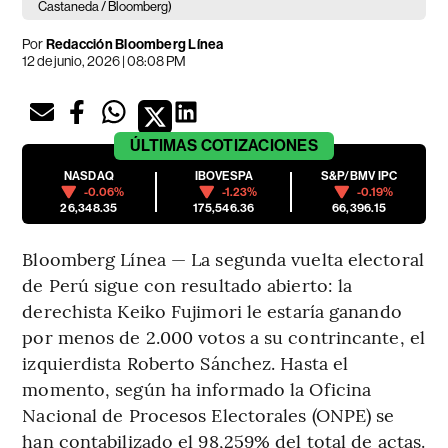
Castaneda / Bloomberg)
Por
Redacción Bloomberg Línea
12 de junio, 2026 | 08:08 PM
ÚLTIMAS
COTIZACIONES
NASDAQ
IBOVESPA
S&P/BMV IPC
-0.06%
-1.23%
-0.19%
26,348.35
175,546.36
66,396.15
Bloomberg Línea — La segunda vuelta electoral
de Perú sigue con resultado abierto: la
derechista Keiko Fujimori le estaría ganando
por menos de 2.000 votos a su contrincante, el
izquierdista Roberto Sánchez. Hasta el
momento, según ha informado la Oficina
Nacional de Procesos Electorales (ONPE) se
han contabilizado el 98,259% del total de actas.