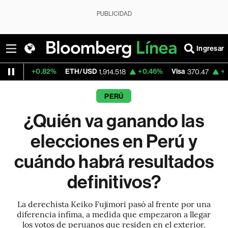
PUBLICIDAD
Ingresar
82%
ETH/USD
+0.46%
Visa
+0.52%
Merca
1,914.518
370.47
PERÚ
¿Quién va ganando las
elecciones en Perú y
cuándo habrá resultados
definitivos?
La derechista Keiko Fujimori pasó al frente por una
diferencia ínfima, a medida que empezaron a llegar
los votos de peruanos que residen en el exterior.