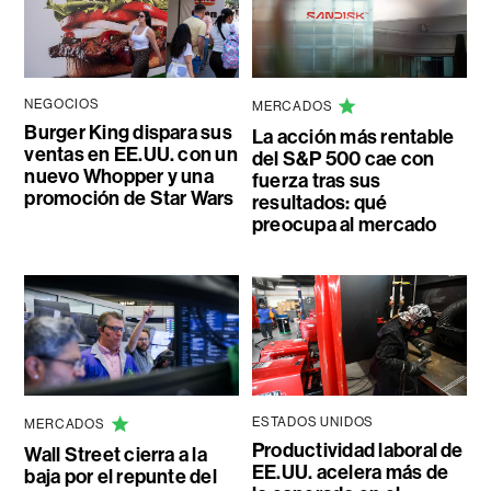
NEGOCIOS
MERCADOS
Burger King dispara sus
La acción más rentable
ventas en EE.UU. con un
del S&P 500 cae con
nuevo Whopper y una
fuerza tras sus
promoción de Star Wars
resultados: qué
preocupa al mercado
ESTADOS UNIDOS
MERCADOS
Productividad laboral de
Wall Street cierra a la
EE.UU. acelera más de
baja por el repunte del