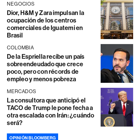
NEGOCIOS
Dior, H&M y Zara impulsan la
ocupación de los centros
comerciales de Iguatemi en
Brasil
COLOMBIA
De la Espriella recibe un país
sobreendeudado que crece
poco, pero con récords de
empleo y menos pobreza
MERCADOS
La consultora que anticipó el
TACO de Trump le pone fecha a
otra escalada con Irán: ¿cuándo
será?
OPINIÓN BLOOMBERG