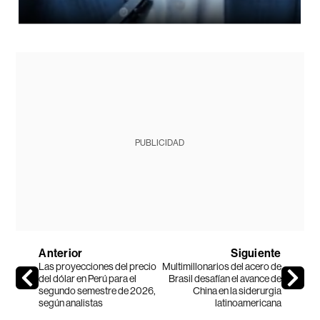
PUBLICIDAD
Anterior
Siguiente
Las proyecciones del precio
Multimillonarios del acero de
del dólar en Perú para el
Brasil desafían el avance de
segundo semestre de 2026,
China en la siderurgia
según analistas
latinoamericana