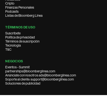
Cripto
Finanzas Personales
Podcasts
Listas de Bloomberg Línea
TÉRMINOS DE USO
Suscríbete
Política de privacidad
Términos de suscripción
Tecnología
T&C
NEGOCIOS
Eventos - Summit
partnerships@bloomberglinea.com
Anúnciate con nosotros ads@bloomberglinea.com
Soporte al cliente: support@bloomberglinea.com
Soluciones de publicidad