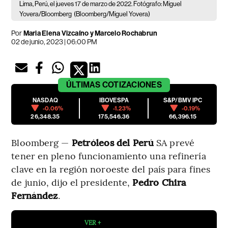
Lima, Perú, el jueves 17 de marzo de 2022. Fotógrafo: Miguel
Yovera/Bloomberg
(Bloomberg/Miguel Yovera)
Por
Maria Elena Vizcaíno y Marcelo Rochabrun
02 de junio, 2023 | 06:00 PM
ÚLTIMAS
COTIZACIONES
NASDAQ
IBOVESPA
S&P/BMV IPC
-0.06%
-1.23%
-0.19%
26,348.35
175,546.36
66,396.15
Bloomberg —
Petróleos del Perú
SA prevé
tener en pleno funcionamiento una refinería
clave en la región noroeste del país para fines
de junio, dijo el presidente,
Pedro Chira
Fernández
.
VER +