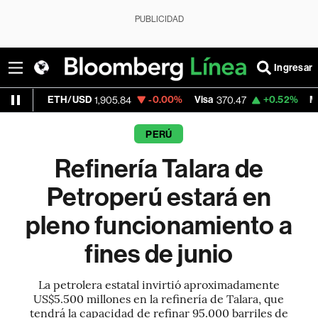
PUBLICIDAD
Ingresar
TH/USD
-0.00%
Visa
+0.52%
MercadoLibre
1,905.84
370.47
PERÚ
Refinería Talara de
Petroperú estará en
pleno funcionamiento a
fines de junio
La petrolera estatal invirtió aproximadamente
US$5.500 millones en la refinería de Talara, que
tendrá la capacidad de refinar 95.000 barriles de