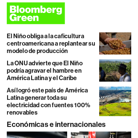
El Niño obliga a la caficultura
centroamericana a replantear su
modelo de producción
La ONU advierte que El Niño
podría agravar el hambre en
América Latina y el Caribe
Así logró este país de América
Latina generar toda su
electricidad con fuentes 100%
renovables
Económicas e internacionales