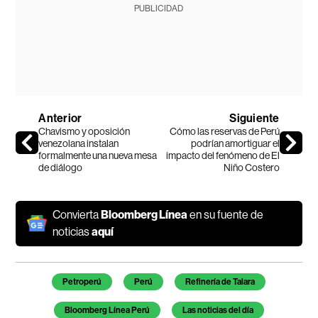
PUBLICIDAD
Anterior
Siguiente
Chavismo y oposición
Cómo las reservas de Perú
venezolana instalan
podrían amortiguar el
formalmente una nueva mesa
impacto del fenómeno de El
de diálogo
Niño Costero
Convierta
Bloomberg Línea
en su fuente de
noticias
aquí
Temas de este artículo
Petroperú
Perú
Refinería de Talara
Bloomberg Línea Perú
Las noticias del día