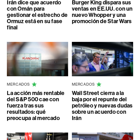
Irán dice que acuerdo
Burger King dispara sus
con Omán para
ventas en EE.UU. con un
gestionar el estrecho de
nuevo Whopper y una
Ormuz está en su fase
promoción de Star Wars
final
MERCADOS
MERCADOS
La acción más rentable
Wall Street cierra a la
del S&P 500 cae con
baja por el repunte del
fuerza tras sus
petróleo y nuevas dudas
resultados: qué
sobre un acuerdo con
preocupa al mercado
Irán