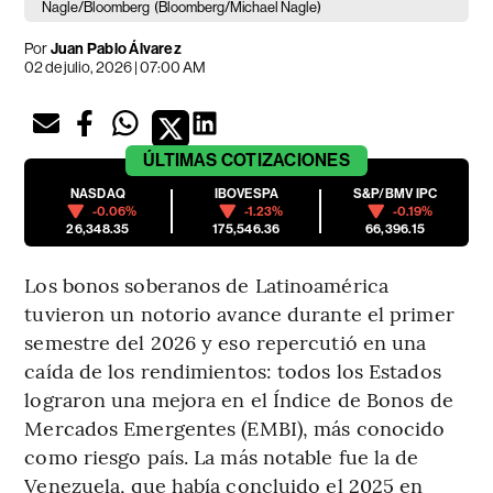
Nagle/Bloomberg
(Bloomberg/Michael Nagle)
Por
Juan Pablo Álvarez
02 de julio, 2026 | 07:00 AM
ÚLTIMAS
COTIZACIONES
NASDAQ
IBOVESPA
S&P/BMV IPC
-0.06%
-1.23%
-0.19%
26,348.35
175,546.36
66,396.15
Los bonos soberanos de Latinoamérica
tuvieron un notorio avance durante el primer
semestre del 2026 y eso repercutió en una
caída de los rendimientos: todos los Estados
lograron una mejora en el Índice de Bonos de
Mercados Emergentes (EMBI), más conocido
como riesgo país. La más notable fue la de
Venezuela, que había concluido el 2025 en