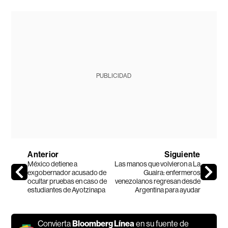
PUBLICIDAD
Anterior
Siguiente
México detiene a
Las manos que volvieron a La
exgobernador acusado de
Guaira: enfermeros
ocultar pruebas en caso de
venezolanos regresan desde
estudiantes de Ayotzinapa
Argentina para ayudar
Convierta
Bloomberg Línea
en su fuente de