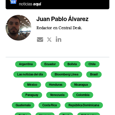
noticias
aquí
Juan Pablo Álvarez
Redactor en Central Desk.
Temas de este artículo
Argentina
Ecuador
Bolivia
Chile
Las noticias del día
Bloomberg Línea
Brasil
México
Honduras
Nicaragua
Paraguay
Venezuela
Colombia
Guatemala
Costa Rica
República Dominicana