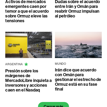
Activos de mercados
Dudas sobre el acuerdo
emergentes caen por
entre Irán y Omán para
temor a que el acuerdo
reabrir Ormuz impulsan
sobre Ormuz eleve las
al petróleo
tensiones
MUNDO
ARGENTINA
Irán dice que acuerdo
Presión sobre los
con Omán para
márgenes de
gestionar el estrecho de
MercadoLibre inquieta a
Ormuz está en su fase
inversores y acciones
final
caen en el Nasdaq
Cargar más