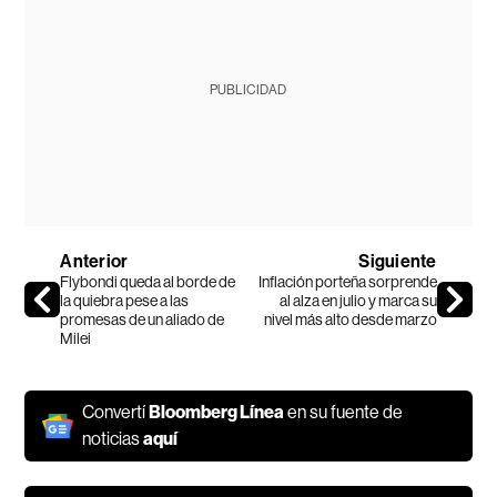
PUBLICIDAD
Anterior
Siguiente
Flybondi queda al borde de
Inflación porteña sorprende
la quiebra pese a las
al alza en julio y marca su
promesas de un aliado de
nivel más alto desde marzo
Milei
Convertí
Bloomberg Línea
en su fuente de
noticias
aquí