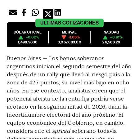
ÚLTIMAS
COTIZACIONES
DÓLAR OFICIAL
MERVAL
NASDAQ
+0.02%
-1.06%
+0.91%
1,498.9806
3,067,883.00
26,588.29
Buenos Aires — Los bonos soberanos
argentinos inician el segundo semestre del año
después de un rally que llevó al riesgo país a la
zona de 425 puntos, su nivel más bajo en ocho
años. En ese contexto, analistas creen que el
potencial alcista de la renta fija podría verse
acotado en la segunda mitad de 2026, dada la
incertidumbre electoral del año próximo. El
equipo económico del Gobierno, en cambio,
considera que el
spread
soberano todavía
debería comprimirse más, ya que aún no