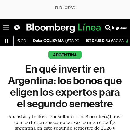
PUBLICIDAD
Ingresar
Dólar CCL BYMA
BTC/USD
+0.37%
525.00
1,578.29
64,632.33
ARGENTINA
En qué invertir en
Argentina: los bonos que
eligen los expertos para
el segundo semestre
Analistas y brokers consultados por Bloomberg Línea
compartieron sus expectativas para la renta fija
argentina en este segundo semestre de 2026 y