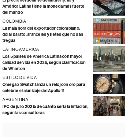
El precio del dólar se debilita en julio y
América Latina tiene la moneda más fuerte
del mundo
COLOMBIA
La mala hora del exportador colombiano:
dólar barato, aranceles y fletes que no dan
tregua
LATINOAMÉRICA
Los 5 países de América Latina con mayor
calidad de vida en 2026, según clasificación
de Wharton
ESTILO DE VIDA
Omega x Swatch lanza un reloj con oro para
celebrar el alunizaje del Apollo 11
ARGENTINA
IPC de julio 2026: de cuánto sería la inflación,
según las consultoras