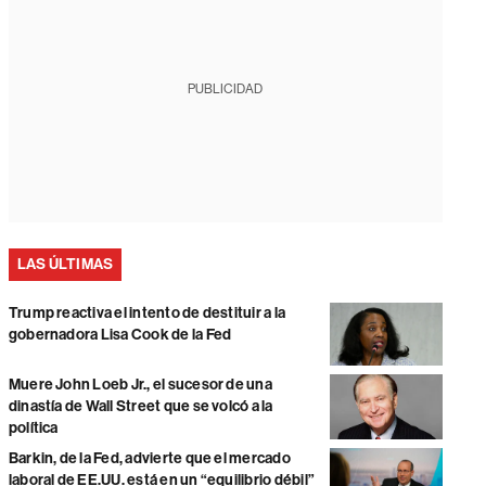
PUBLICIDAD
LAS ÚLTIMAS
Trump reactiva el intento de destituir a la
gobernadora Lisa Cook de la Fed
Muere John Loeb Jr., el sucesor de una
dinastía de Wall Street que se volcó a la
política
Barkin, de la Fed, advierte que el mercado
laboral de EE.UU. está en un “equilibrio débil”