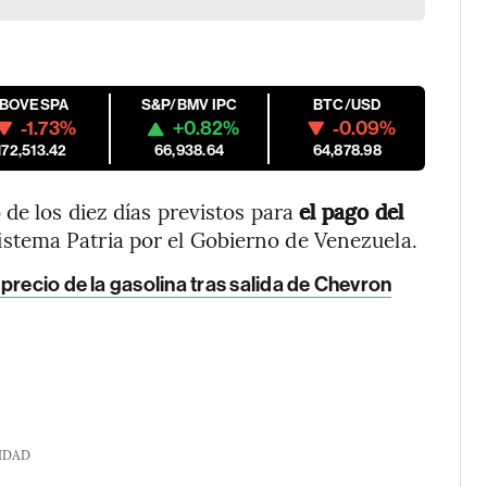
IBOVESPA
S&P/BMV IPC
BTC/USD
-1.73%
+0.82%
-0.09%
172,513.42
66,938.64
64,878.98
de los diez días previstos para
el pago del
Sistema Patria por el Gobierno de Venezuela.
precio de la gasolina tras salida de Chevron
IDAD