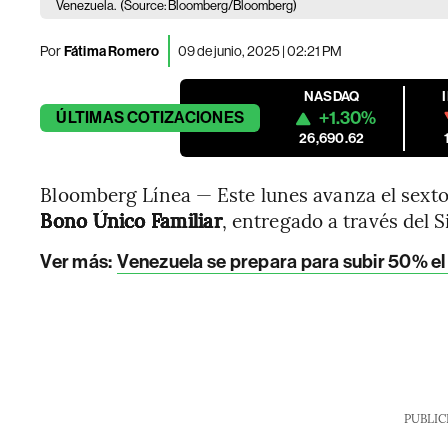
Venezuela.
(Source: Bloomberg/Bloomberg)
Por
Fátima Romero
09 de junio, 2025 | 02:21 PM
NASDAQ
+1.30%
ÚLTIMAS
COTIZACIONES
26,690.62
Bloomberg Línea — Este lunes avanza el sexto 
Bono Único Familiar
, entregado a través del 
Ver más
:
Venezuela se prepara para subir 50% el 
PUBLIC