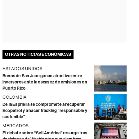
OTRAS NOTICIAS ECONÓMICAS
ESTADOS UNIDOS
Bonos de San Juan ganan atractivo entre
inversores ante la escasez de emisiones en
Puerto Rico
COLOMBIA
De la Espriella se compromete a recuperar
Ecopetrol y a hacer fracking “responsable y
sostenible”
MERCADOS
El debate sobre “Sell América” resurge tras