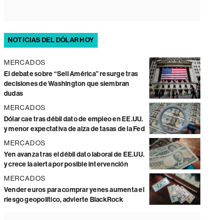
NOTICIAS DEL DÓLAR HOY
MERCADOS
El debate sobre “Sell América” resurge tras
decisiones de Washington que siembran
dudas
MERCADOS
Dólar cae tras débil dato de empleo en EE.UU.
y menor expectativa de alza de tasas de la Fed
MERCADOS
Yen avanza tras el débil dato laboral de EE.UU.
y crece la alerta por posible intervención
MERCADOS
Vender euros para comprar yenes aumenta el
riesgo geopolítico, advierte BlackRock