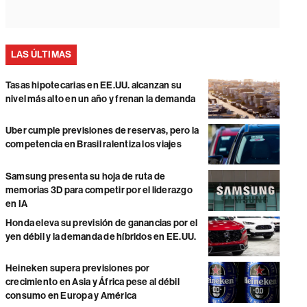
LAS ÚLTIMAS
Tasas hipotecarias en EE.UU. alcanzan su
nivel más alto en un año y frenan la demanda
Uber cumple previsiones de reservas, pero la
competencia en Brasil ralentiza los viajes
Samsung presenta su hoja de ruta de
memorias 3D para competir por el liderazgo
en IA
Honda eleva su previsión de ganancias por el
yen débil y la demanda de híbridos en EE.UU.
Heineken supera previsiones por
crecimiento en Asia y África pese al débil
consumo en Europa y América