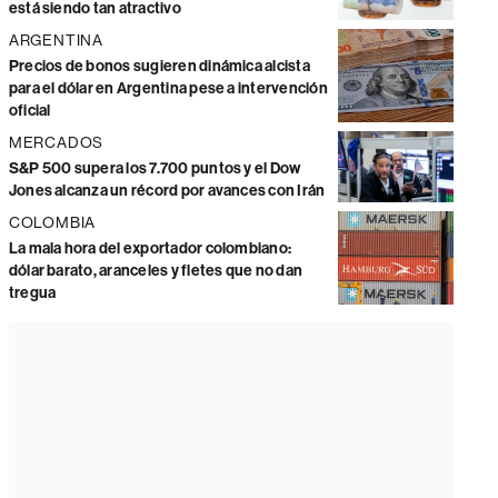
está siendo tan atractivo
ARGENTINA
Precios de bonos sugieren dinámica alcista
para el dólar en Argentina pese a intervención
oficial
MERCADOS
S&P 500 supera los 7.700 puntos y el Dow
Jones alcanza un récord por avances con Irán
COLOMBIA
La mala hora del exportador colombiano:
dólar barato, aranceles y fletes que no dan
tregua