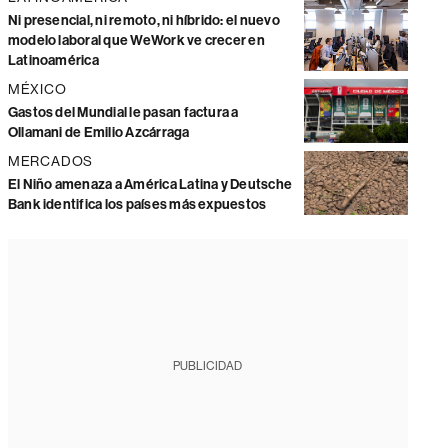
Ni presencial, ni remoto, ni híbrido: el nuevo
modelo laboral que WeWork ve crecer en
Latinoamérica
MÉXICO
Gastos del Mundial le pasan factura a
Ollamani de Emilio Azcárraga
MERCADOS
El Niño amenaza a América Latina y Deutsche
Bank identifica los países más expuestos
PUBLICIDAD