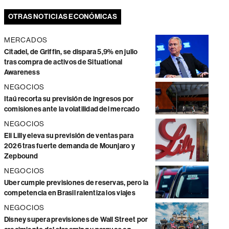
OTRAS NOTICIAS ECONÓMICAS
MERCADOS
Citadel, de Griffin, se dispara 5,9% en julio
tras compra de activos de Situational
Awareness
NEGOCIOS
Itaú recorta su previsión de ingresos por
comisiones ante la volatilidad del mercado
NEGOCIOS
Eli Lilly eleva su previsión de ventas para
2026 tras fuerte demanda de Mounjaro y
Zepbound
NEGOCIOS
Uber cumple previsiones de reservas, pero la
competencia en Brasil ralentiza los viajes
NEGOCIOS
Disney supera previsiones de Wall Street por