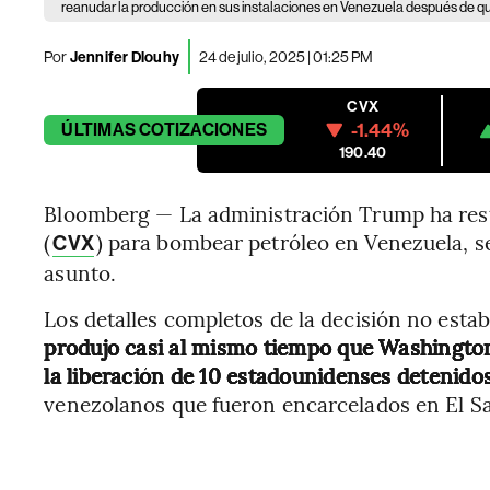
reanudar la producción en sus instalaciones en Venezuela después de qu
Por
Jennifer Dlouhy
24 de julio, 2025 | 01:25 PM
CVX
-1.44%
ÚLTIMAS
COTIZACIONES
190.40
Bloomberg — La administración Trump ha res
(
) para bombear petróleo en Venezuela, s
CVX
asunto.
Los detalles completos de la decisión no esta
produjo casi al mismo tiempo que Washingto
la liberación de 10 estadounidenses detenido
venezolanos que fueron encarcelados en El Sal