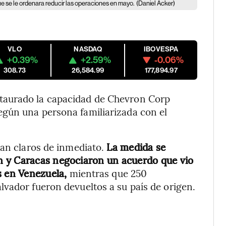
e se le ordenara reducir las operaciones en mayo.
(Daniel Acker)
VLO
NASDAQ
IBOVESPA
+0.39%
+2.59%
-0.06%
308.73
26,584.99
177,894.97
taurado la capacidad de Chevron Corp
egún una persona familiarizada con el
ban claros de inmediato.
La medida se
n y Caracas negociaron un acuerdo que vio
s en Venezuela,
mientras que 250
vador fueron devueltos a su país de origen.