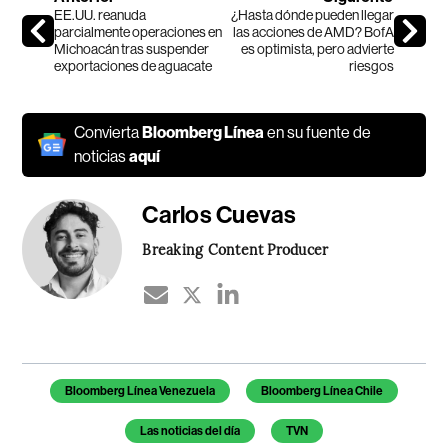
EE.UU. reanuda
¿Hasta dónde pueden llegar
parcialmente operaciones en
las acciones de AMD? BofA
Michoacán tras suspender
es optimista, pero advierte
exportaciones de aguacate
riesgos
Convierta
Bloomberg Línea
en su fuente de
noticias
aquí
Carlos Cuevas
Breaking Content Producer
Temas de este artículo
Bloomberg Línea Venezuela
Bloomberg Línea Chile
Las noticias del día
TVN