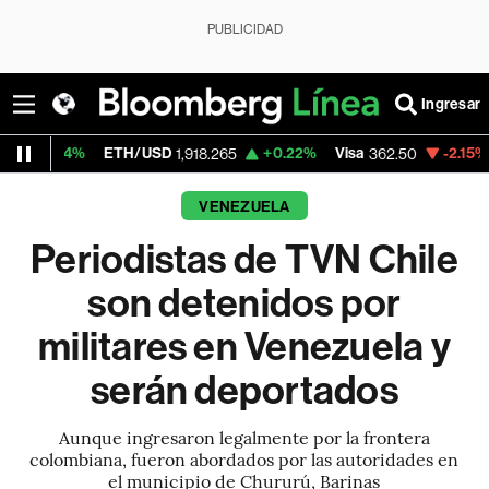
PUBLICIDAD
Ingresar
ETH/USD
+0.22%
Visa
-2.15%
MercadoLi
1,918.265
362.50
VENEZUELA
Periodistas de TVN Chile
son detenidos por
militares en Venezuela y
serán deportados
Aunque ingresaron legalmente por la frontera
colombiana, fueron abordados por las autoridades en
el municipio de Chururú, Barinas