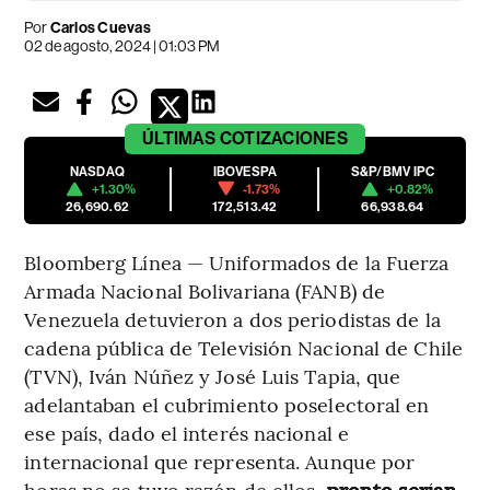
Por
Carlos Cuevas
02 de agosto, 2024 | 01:03 PM
ÚLTIMAS
COTIZACIONES
NASDAQ
IBOVESPA
S&P/BMV IPC
+1.30%
-1.73%
+0.82%
26,690.62
172,513.42
66,938.64
Bloomberg Línea — Uniformados de la Fuerza
Armada Nacional Bolivariana (FANB) de
Venezuela detuvieron a dos periodistas de la
cadena pública de Televisión Nacional de Chile
(TVN), Iván Núñez y José Luis Tapia, que
adelantaban el cubrimiento poselectoral en
ese país, dado el interés nacional e
internacional que representa. Aunque por
horas no se tuvo razón de ellos,
pronto serían