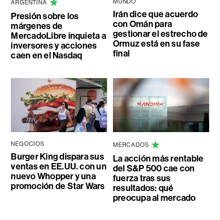
MUNDO
ARGENTINA
Irán dice que acuerdo
Presión sobre los
con Omán para
márgenes de
gestionar el estrecho de
MercadoLibre inquieta a
Ormuz está en su fase
inversores y acciones
final
caen en el Nasdaq
NEGOCIOS
MERCADOS
Burger King dispara sus
La acción más rentable
ventas en EE.UU. con un
del S&P 500 cae con
nuevo Whopper y una
fuerza tras sus
promoción de Star Wars
resultados: qué
preocupa al mercado