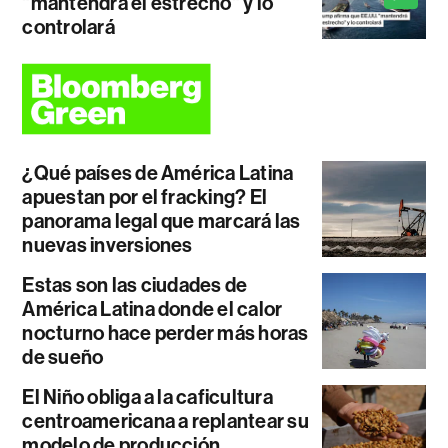
"mantendrá el estrecho" y lo
controlará
¿Qué países de América Latina
apuestan por el fracking? El
panorama legal que marcará las
nuevas inversiones
Estas son las ciudades de
América Latina donde el calor
nocturno hace perder más horas
de sueño
El Niño obliga a la caficultura
centroamericana a replantear su
modelo de producción