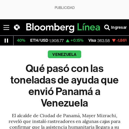
PUBLICIDAD
Ingresar
ETH/USD
+0.15%
Visa
-1.86%
MercadoLib
1,908.77
363.58
VENEZUELA
Qué pasó con las
toneladas de ayuda que
envió Panamá a
Venezuela
El alcalde de Ciudad de Panamá, Mayer Mizrachi,
reveló que instaló rastreadores en algunas cajas para
confirmar que la asistencia humanitaria llegara a su