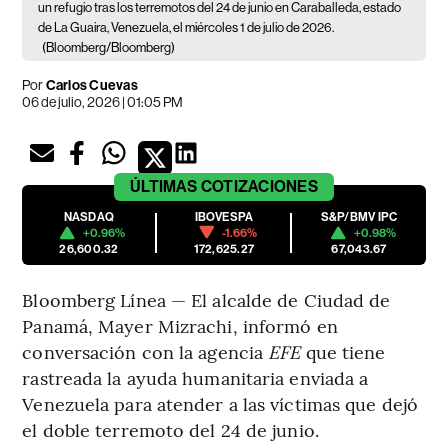
un refugio tras los terremotos del 24 de junio en Caraballeda, estado
de La Guaira, Venezuela, el miércoles 1 de julio de 2026.
(Bloomberg/Bloomberg)
Por
Carlos Cuevas
06 de julio, 2026 | 01:05 PM
ÚLTIMAS
COTIZACIONES
NASDAQ
IBOVESPA
S&P/BMV IPC
+0.96%
-1.66%
+0.98%
26,600.32
172,625.27
67,043.67
Bloomberg Línea — El alcalde de Ciudad de
Panamá, Mayer Mizrachi, informó en
conversación con la agencia
EFE
que tiene
rastreada la ayuda humanitaria enviada a
Venezuela para atender a las víctimas que dejó
el doble terremoto del 24 de junio.