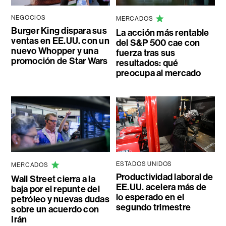
NEGOCIOS
MERCADOS
Burger King dispara sus
La acción más rentable
ventas en EE.UU. con un
del S&P 500 cae con
nuevo Whopper y una
fuerza tras sus
promoción de Star Wars
resultados: qué
preocupa al mercado
ESTADOS UNIDOS
MERCADOS
Productividad laboral de
Wall Street cierra a la
EE.UU. acelera más de
baja por el repunte del
lo esperado en el
petróleo y nuevas dudas
segundo trimestre
sobre un acuerdo con
Irán