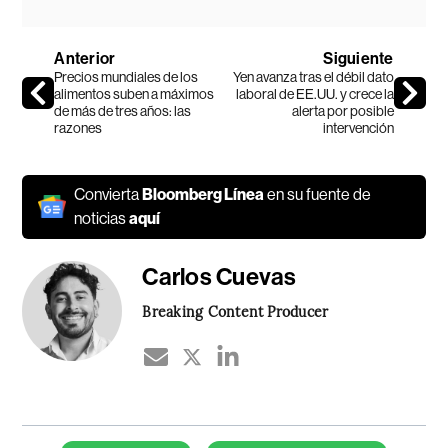
Anterior
Siguiente
Precios mundiales de los
Yen avanza tras el débil dato
alimentos suben a máximos
laboral de EE.UU. y crece la
de más de tres años: las
alerta por posible
razones
intervención
Convierta
Bloomberg Línea
en su fuente de
noticias
aquí
Carlos Cuevas
Breaking Content Producer
Temas de este artículo