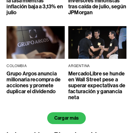
la tasa mientras
inversores minoristas
inflación baja a 3,13% en
tras caída de julio, según
julio
JPMorgan
COLOMBIA
ARGENTINA
Grupo Argos anuncia
MercadoLibre se hunde
millonaria recompra de
en Wall Street pese a
acciones y promete
superar expectativas de
duplicar el dividendo
facturación y ganancia
neta
Cargar más