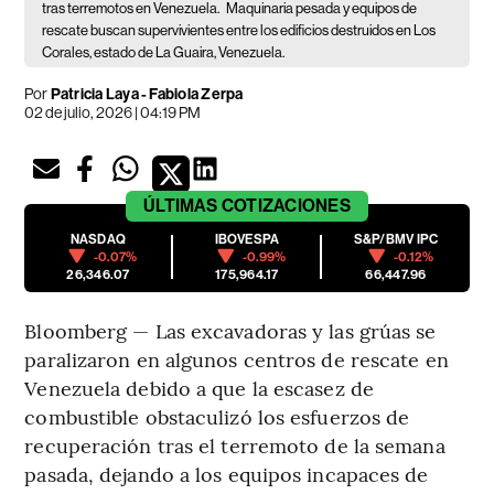
tras terremotos en Venezuela.
Maquinaria pesada y equipos de
rescate buscan supervivientes entre los edificios destruidos en Los
Corales, estado de La Guaira, Venezuela.
Por
Patricia Laya - Fabiola Zerpa
02 de julio, 2026 | 04:19 PM
ÚLTIMAS
COTIZACIONES
NASDAQ
IBOVESPA
S&P/BMV IPC
-0.07%
-0.99%
-0.12%
26,346.07
175,964.17
66,447.96
Bloomberg — Las excavadoras y las grúas se
paralizaron en algunos centros de rescate en
Venezuela debido a que la escasez de
combustible obstaculizó los esfuerzos de
recuperación tras el terremoto de la semana
pasada, dejando a los equipos incapaces de