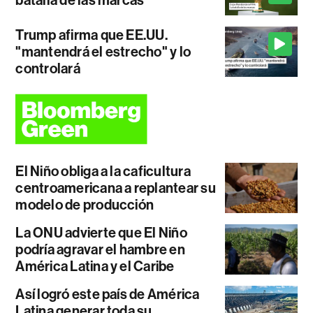
Trump afirma que EE.UU.
"mantendrá el estrecho" y lo
controlará
El Niño obliga a la caficultura
centroamericana a replantear su
modelo de producción
La ONU advierte que El Niño
podría agravar el hambre en
América Latina y el Caribe
Así logró este país de América
Latina generar toda su