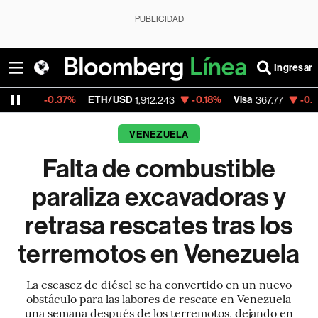
PUBLICIDAD
Ingresar
37%
ETH/USD
-0.18%
Visa
-0.21%
Mercado
1,912.243
367.77
VENEZUELA
Falta de combustible
paraliza excavadoras y
retrasa rescates tras los
terremotos en Venezuela
La escasez de diésel se ha convertido en un nuevo
obstáculo para las labores de rescate en Venezuela
una semana después de los terremotos, dejando en