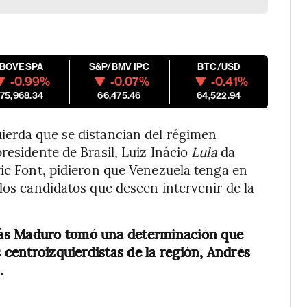
IBOVESPA
S&P/BMV IPC
BTC/USD
-0.99%
-0.07%
-0.41%
175,968.34
66,475.46
64,522.94
ierda que se distancian del régimen
residente de Brasil, Luiz Inácio
Lula
da
ric Font, pidieron que Venezuela tenga en
los candidatos que deseen intervenir de la
ás Maduro tomó una determinación que
s centroizquierdistas de la región, Andrés
.