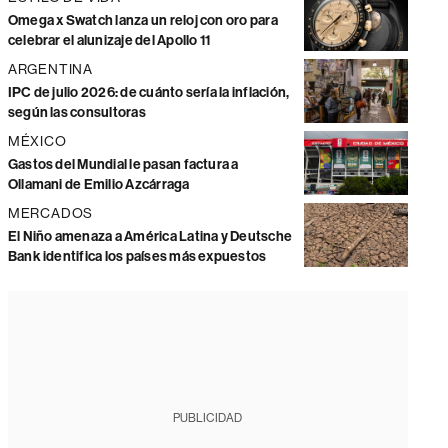
Omega x Swatch lanza un reloj con oro para
celebrar el alunizaje del Apollo 11
ARGENTINA
IPC de julio 2026: de cuánto sería la inflación,
según las consultoras
MÉXICO
Gastos del Mundial le pasan factura a
Ollamani de Emilio Azcárraga
MERCADOS
El Niño amenaza a América Latina y Deutsche
Bank identifica los países más expuestos
PUBLICIDAD