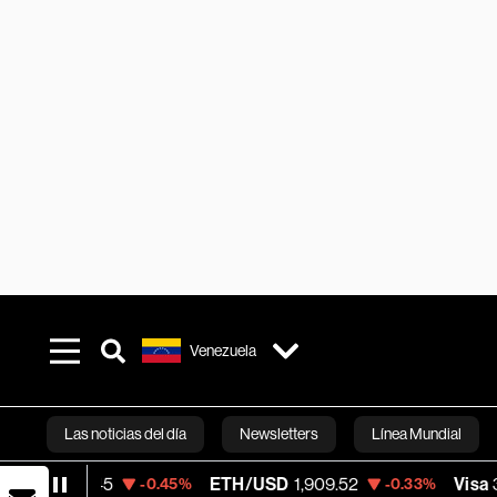
Venezuela
Las noticias del día
Newsletters
Línea Mundial
ETH/USD
1,909.52
Visa
367.64
-0.45%
-0.33%
-0.24
Bloomberg 