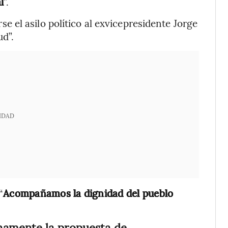
l
”.
el asilo político al exvicepresidente Jorge
ud”.
IDAD
“
Acompañamos la dignidad del pueblo
namente la propuesta de