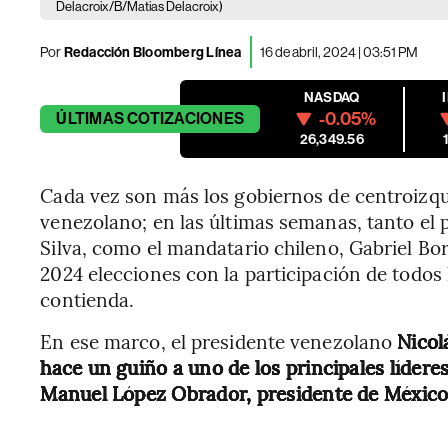
Delacroix/B/Matias Delacroix)
Por
Redacción Bloomberg Línea
16 de abril, 2024 | 03:51 PM
NASDAQ
-0.05%
ÚLTIMAS
COTIZACIONES
26,349.56
Cada vez son más los gobiernos de centroizqu
venezolano; en las últimas semanas, tanto el p
Silva, como el mandatario chileno, Gabriel Bo
2024 elecciones con la participación de todos 
contienda.
En ese marco, el presidente venezolano
Nicol
hace un guiño a uno de los principales lídere
Manuel López Obrador, presidente de México