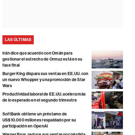
LAS ÚLTIMAS
Irán dice que acuerdo con Omán para
gestionar el estrecho de Ormuz está en su
fase final
Burger King dispara sus ventas en EE.UU. con
un nuevo Whopper y una promoción de Star
Wars
Productividad laboral de EE.UU. acelera más
de lo esperado en el segundo trimestre
SoftBank obtiene un préstamo de
US$10.000 millones respaldado por su
participación en OpenAI
Warner Bros. reduce sus ventas por pérdida