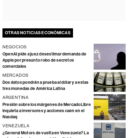
OTRAS NOTICIAS ECONÓMICAS
NEGOCIOS
OpenAI pide a juez desestimar demanda de
Apple por presunto robo de secretos
comerciales
MERCADOS
Dos datos pondrán a prueba al dólar y a estas
tres monedas de América Latina
ARGENTINA
Presión sobre los márgenes de MercadoLibre
inquieta a inversores y acciones caen en el
Nasdaq
VENEZUELA
¿General Motors de vuelta en Venezuela? La