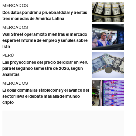
MERCADOS
Dos datos pondrán a prueba al dólar y a estas
tres monedas de América Latina
MERCADOS
Wall Street opera mixto mientras el mercado
espera el informe de empleo y señales sobre
Irán
PERÚ
Las proyecciones del precio del dólar en Perú
para el segundo semestre de 2026, según
analistas
MERCADOS
El dólar domina las stablecoins y el avance del
sector lleva el debate más allá del mundo
cripto