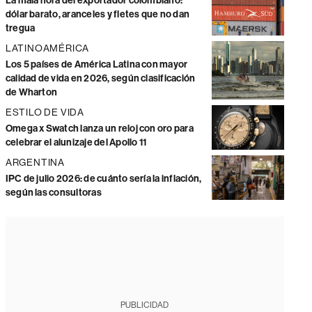
La mala hora del exportador colombiano:
dólar barato, aranceles y fletes que no dan
tregua
LATINOAMÉRICA
Los 5 países de América Latina con mayor
calidad de vida en 2026, según clasificación
de Wharton
ESTILO DE VIDA
Omega x Swatch lanza un reloj con oro para
celebrar el alunizaje del Apollo 11
ARGENTINA
IPC de julio 2026: de cuánto sería la inflación,
según las consultoras
PUBLICIDAD