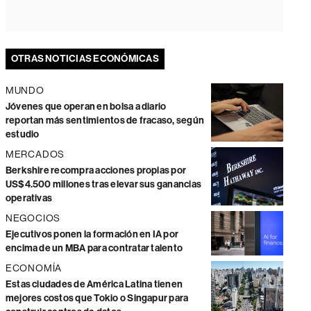
OTRAS NOTICIAS ECONÓMICAS
MUNDO
Jóvenes que operan en bolsa a diario
reportan más sentimientos de fracaso, según
estudio
MERCADOS
Berkshire recompra acciones propias por
US$4.500 millones tras elevar sus ganancias
operativas
NEGOCIOS
Ejecutivos ponen la formación en IA por
encima de un MBA para contratar talento
ECONOMÍA
Estas ciudades de América Latina tienen
mejores costos que Tokio o Singapur para