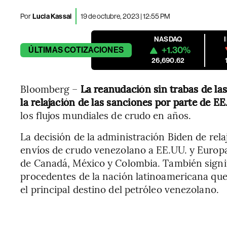
Por
Lucia Kassai
19 de octubre, 2023 | 12:55 PM
NASDAQ
+1.30%
ÚLTIMAS
COTIZACIONES
26,690.62
Bloomberg –
La reanudación sin trabas de la
la relajación de las sanciones por parte de E
los flujos mundiales de crudo en años.
La decisión de la administración Biden de rela
envíos de crudo venezolano a EE.UU. y Europa
de Canadá, México y Colombia. También sign
procedentes de la nación latinoamericana que 
el principal destino del petróleo venezolano.