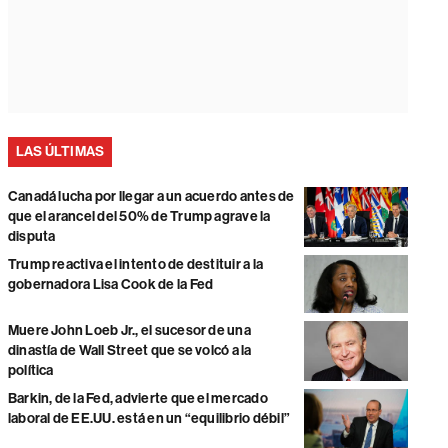
LAS ÚLTIMAS
Canadá lucha por llegar a un acuerdo antes de
que el arancel del 50% de Trump agrave la
disputa
Trump reactiva el intento de destituir a la
gobernadora Lisa Cook de la Fed
Muere John Loeb Jr., el sucesor de una
dinastía de Wall Street que se volcó a la
política
Barkin, de la Fed, advierte que el mercado
laboral de EE.UU. está en un “equilibrio débil”