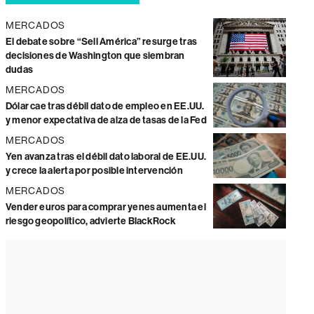
MERCADOS
El debate sobre “Sell América” resurge tras
decisiones de Washington que siembran
dudas
MERCADOS
Dólar cae tras débil dato de empleo en EE.UU.
y menor expectativa de alza de tasas de la Fed
MERCADOS
Yen avanza tras el débil dato laboral de EE.UU.
y crece la alerta por posible intervención
MERCADOS
Vender euros para comprar yenes aumenta el
riesgo geopolítico, advierte BlackRock