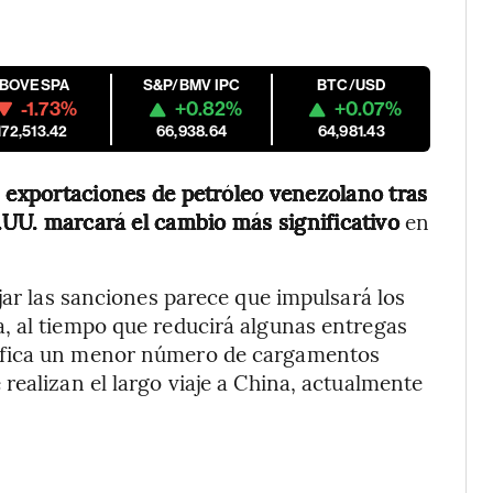
IBOVESPA
S&P/BMV IPC
BTC/USD
-1.73%
+0.82%
+0.07%
172,513.42
66,938.64
64,981.43
s exportaciones de petróleo venezolano tras
E.UU. marcará el cambio más significativo
en
jar las sanciones parece que impulsará los
, al tiempo que reducirá algunas entregas
ifica un menor número de cargamentos
realizan el largo viaje a China, actualmente