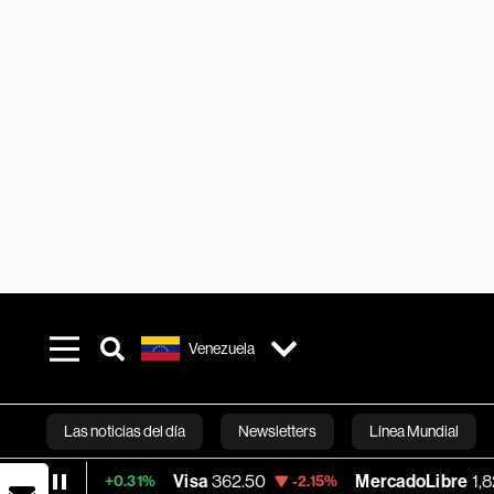
Venezuela
Las noticias del día
Newsletters
Línea Mundial
Visa
362.50
MercadoLibre
1,821.795
+0.31%
-2.15%
-
Bloomberg 