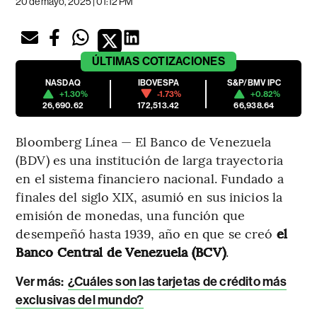
20 de mayo, 2025 | 01:12 PM
ÚLTIMAS
COTIZACIONES
NASDAQ
IBOVESPA
S&P/BMV IPC
+1.30%
-1.73%
+0.82%
26,690.62
172,513.42
66,938.64
Bloomberg Línea — El Banco de Venezuela
(BDV) es una institución de larga trayectoria
en el sistema financiero nacional. Fundado a
finales del siglo XIX, asumió en sus inicios la
emisión de monedas, una función que
desempeñó hasta 1939, año en que se creó
el
Banco Central de Venezuela (BCV)
.
Ver más
:
¿Cuáles son las tarjetas de crédito más
exclusivas del mundo?