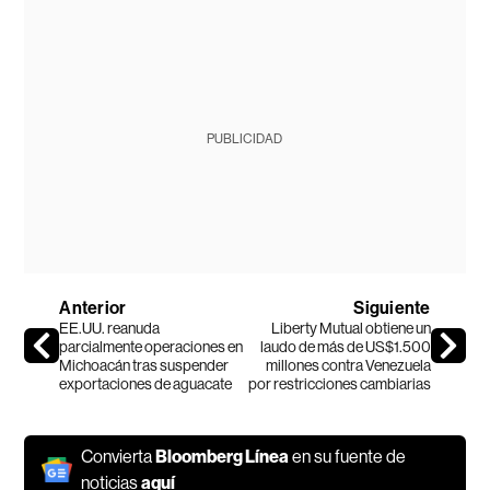
PUBLICIDAD
Anterior
Siguiente
EE.UU. reanuda
Liberty Mutual obtiene un
parcialmente operaciones en
laudo de más de US$1.500
Michoacán tras suspender
millones contra Venezuela
exportaciones de aguacate
por restricciones cambiarias
Convierta
Bloomberg Línea
en su fuente de
noticias
aquí