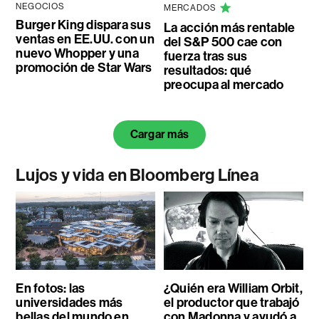
NEGOCIOS
MERCADOS
Burger King dispara sus
La acción más rentable
ventas en EE.UU. con un
del S&P 500 cae con
nuevo Whopper y una
fuerza tras sus
promoción de Star Wars
resultados: qué
preocupa al mercado
Cargar más
Lujos y vida en Bloomberg Línea
En fotos: las
¿Quién era William Orbit,
universidades más
el productor que trabajó
bellas del mundo en
con Madonna y ayudó a