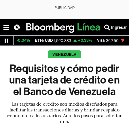
PUBLICIDAD
Ingresar
04%
ETH/USD
+0.33%
Visa
-2.15%
Merca
1,920.383
362.50
VENEZUELA
Requisitos y cómo pedir
una tarjeta de crédito en
el Banco de Venezuela
Las tarjetas de crédito son medios diseñados para
facilitar las transacciones diarias y brindar respaldo
económico a los usuarios. Aquí los pasos para solicitar
una.