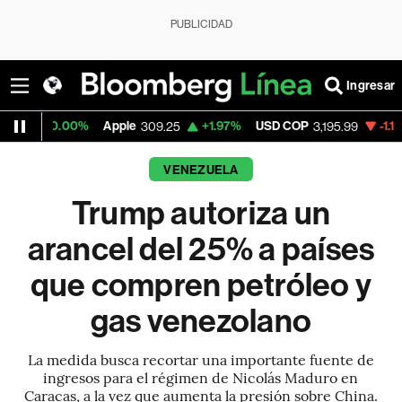
PUBLICIDAD
Ingresar
0%
Apple
+1.97%
USD COP
-1.14%
Tesla
309.25
3,195.99
327
VENEZUELA
Trump autoriza un
arancel del 25% a países
que compren petróleo y
gas venezolano
La medida busca recortar una importante fuente de
ingresos para el régimen de Nicolás Maduro en
Caracas, a la vez que aumenta la presión sobre China.