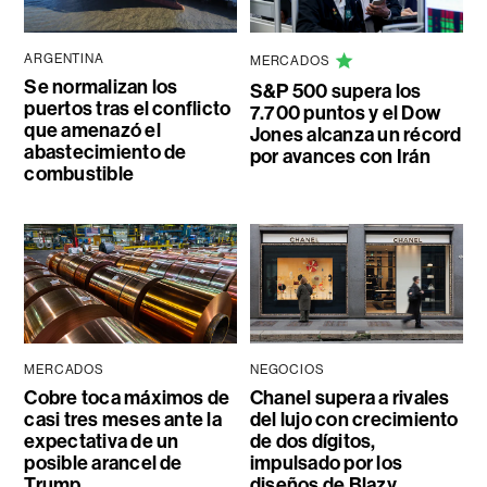
ARGENTINA
MERCADOS
Se normalizan los
S&P 500 supera los
puertos tras el conflicto
7.700 puntos y el Dow
que amenazó el
Jones alcanza un récord
abastecimiento de
por avances con Irán
combustible
MERCADOS
NEGOCIOS
Cobre toca máximos de
Chanel supera a rivales
casi tres meses ante la
del lujo con crecimiento
expectativa de un
de dos dígitos,
posible arancel de
impulsado por los
Trump
diseños de Blazy