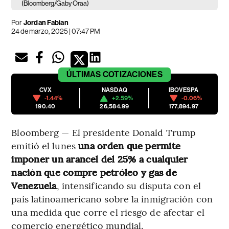
(Bloomberg/Gaby Oraa)
Por
Jordan Fabian
24 de marzo, 2025 | 07:47 PM
ÚLTIMAS
COTIZACIONES
CVX
NASDAQ
IBOVESPA
-1.44%
+2.59%
-0.06%
190.40
26,584.99
177,894.97
Bloomberg — El presidente Donald Trump
emitió el lunes
una orden que permite
imponer un arancel del 25% a cualquier
nación que compre petróleo y gas de
Venezuela
, intensificando su disputa con el
país latinoamericano sobre la inmigración con
una medida que corre el riesgo de afectar el
comercio energético mundial.