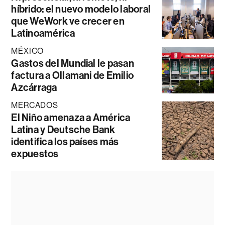
híbrido: el nuevo modelo laboral
que WeWork ve crecer en
Latinoamérica
MÉXICO
Gastos del Mundial le pasan
factura a Ollamani de Emilio
Azcárraga
MERCADOS
El Niño amenaza a América
Latina y Deutsche Bank
identifica los países más
expuestos