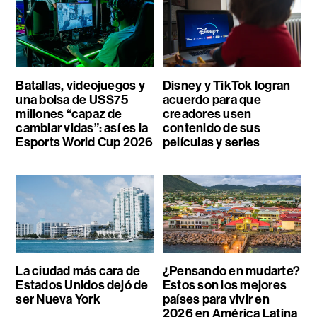
Batallas, videojuegos y
Disney y TikTok logran
una bolsa de US$75
acuerdo para que
millones “capaz de
creadores usen
cambiar vidas”: así es la
contenido de sus
Esports World Cup 2026
películas y series
La ciudad más cara de
¿Pensando en mudarte?
Estados Unidos dejó de
Estos son los mejores
ser Nueva York
países para vivir en
2026 en América Latina