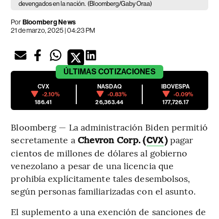
devengados en la nación.
(Bloomberg/Gaby Oraa)
Por
Bloomberg News
21 de marzo, 2025 | 04:23 PM
ÚLTIMAS
COTIZACIONES
CVX
NASDAQ
IBOVESPA
-2.10%
-0.83%
-0.09%
186.41
26,363.44
177,726.17
Bloomberg — La administración Biden permitió
secretamente a
Chevron Corp. (
)
pagar
CVX
cientos de millones de dólares al gobierno
venezolano a pesar de una licencia que
prohibía explícitamente tales desembolsos,
según personas familiarizadas con el asunto.
El suplemento a una exención de sanciones de