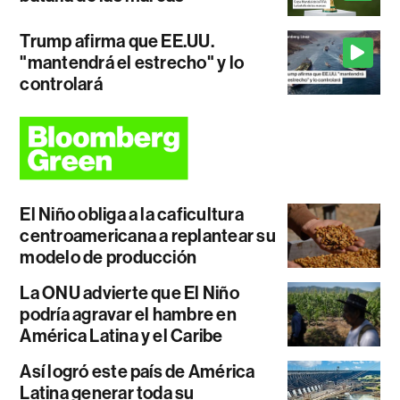
Trump afirma que EE.UU.
"mantendrá el estrecho" y lo
controlará
El Niño obliga a la caficultura
centroamericana a replantear su
modelo de producción
La ONU advierte que El Niño
podría agravar el hambre en
América Latina y el Caribe
Así logró este país de América
Latina generar toda su