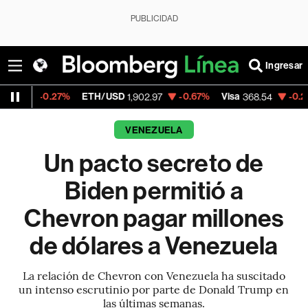
PUBLICIDAD
Ingresar
27%
ETH/USD
-0.67%
Visa
-0.28%
Mercad
1,902.97
368.54
VENEZUELA
Un pacto secreto de
Biden permitió a
Chevron pagar millones
de dólares a Venezuela
La relación de Chevron con Venezuela ha suscitado
un intenso escrutinio por parte de Donald Trump en
las últimas semanas.