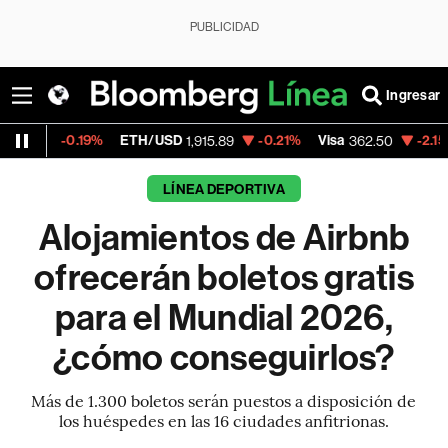
PUBLICIDAD
Ingresar
19%
ETH/USD
-0.21%
Visa
-2.15%
Mercado
1,915.89
362.50
LÍNEA DEPORTIVA
Alojamientos de Airbnb
ofrecerán boletos gratis
para el Mundial 2026,
¿cómo conseguirlos?
Más de 1.300 boletos serán puestos a disposición de
los huéspedes en las 16 ciudades anfitrionas.