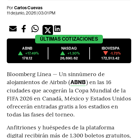
Por
Carlos Cuevas
11 de junio, 2026 | 03:01 PM
ÚLTIMAS
COTIZACIONES
ABNB
NASDAQ
IBOVESPA
+17.49%
+1.30%
-1.73%
178.12
26,690.62
172,513.42
Bloomberg Línea — Un sinnúmero de
alojamientos de Airbnb (
) en las 16
ABNB
ciudades que acogerán la Copa Mundial de la
FIFA 2026 en Canadá, México y Estados Unidos
ofrecerán entradas gratis a los estadios en
todas las fases del torneo.
Anfitriones y huéspedes de la plataforma
digital recibirán más de 1.300 boletos gratuitos,