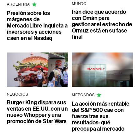
MUNDO
ARGENTINA
Irán dice que acuerdo
Presión sobre los
con Omán para
márgenes de
gestionar el estrecho de
MercadoLibre inquieta a
Ormuz está en su fase
inversores y acciones
final
caen en el Nasdaq
NEGOCIOS
MERCADOS
Burger King dispara sus
La acción más rentable
ventas en EE.UU. con un
del S&P 500 cae con
nuevo Whopper y una
fuerza tras sus
promoción de Star Wars
resultados: qué
preocupa al mercado