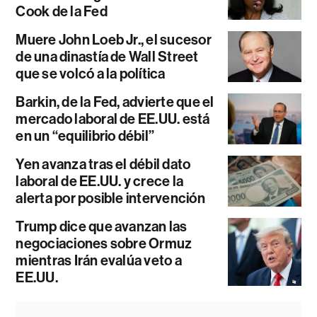
Cook de la Fed
Muere John Loeb Jr., el sucesor
de una dinastía de Wall Street
que se volcó a la política
Barkin, de la Fed, advierte que el
mercado laboral de EE.UU. está
en un “equilibrio débil”
Yen avanza tras el débil dato
laboral de EE.UU. y crece la
alerta por posible intervención
Trump dice que avanzan las
negociaciones sobre Ormuz
mientras Irán evalúa veto a
EE.UU.