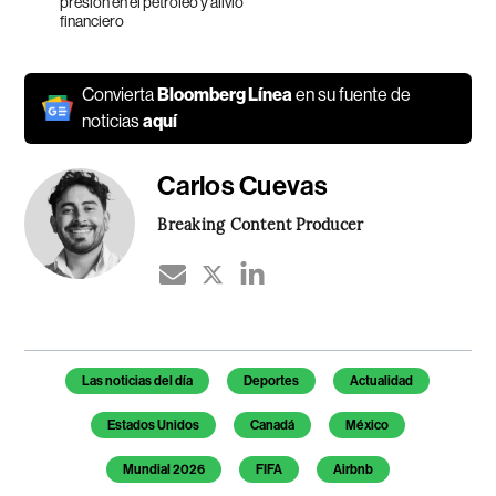
presión en el petróleo y alivio
financiero
Convierta
Bloomberg Línea
en su fuente de
noticias
aquí
Carlos Cuevas
Breaking Content Producer
Temas de este artículo
Las noticias del día
Deportes
Actualidad
Estados Unidos
Canadá
México
Mundial 2026
FIFA
Airbnb