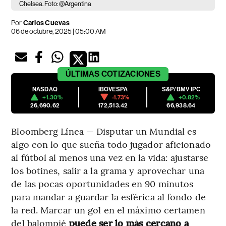
Chelsea. Foto: @Argentina
Por
Carlos Cuevas
06 de octubre, 2025 | 05:00 AM
ÚLTIMAS
COTIZACIONES
NASDAQ
IBOVESPA
S&P/BMV IPC
+1.30%
-1.73%
+0.82%
26,690.62
172,513.42
66,938.64
Bloomberg Línea — Disputar un Mundial es
algo con lo que sueña todo jugador aficionado
al fútbol al menos una vez en la vida: ajustarse
los botines, salir a la grama y aprovechar una
de las pocas oportunidades en 90 minutos
para mandar a guardar la esférica al fondo de
la red. Marcar un gol en el máximo certamen
del balompié
puede ser lo más cercano a