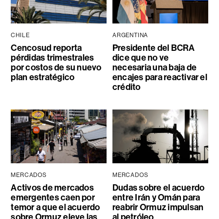
CHILE
ARGENTINA
Cencosud reporta
Presidente del BCRA
pérdidas trimestrales
dice que no ve
por costos de su nuevo
necesaria una baja de
plan estratégico
encajes para reactivar el
crédito
MERCADOS
MERCADOS
Activos de mercados
Dudas sobre el acuerdo
emergentes caen por
entre Irán y Omán para
temor a que el acuerdo
reabrir Ormuz impulsan
sobre Ormuz eleve las
al petróleo