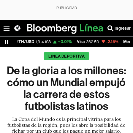
PUBLICIDAD
Ingresar
D
+0.01%
Visa
-2.15%
MercadoLibre
1,914.198
362.50
1,821.79
LÍNEA DEPORTIVA
De la gloria a los millones:
cómo un Mundial empujó
la carrera de estos
futbolistas latinos
La Copa del Mundo es la principal vitrina para los
futbolistas de la región, pues les abre la posibilidad de
fichar por un club que les pague un mejor salario.