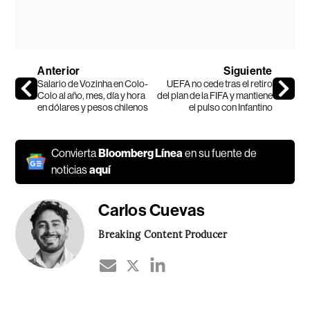
Anterior
Siguiente
Salario de Vozinha en Colo-
UEFA no cede tras el retiro
Colo al año, mes, día y hora
del plan de la FIFA y mantiene
en dólares y pesos chilenos
el pulso con Infantino
Convierta
Bloomberg Línea
en su fuente de
noticias
aquí
Carlos Cuevas
Breaking Content Producer