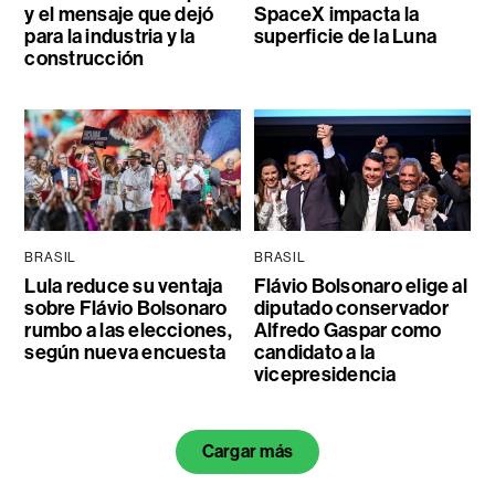
y el mensaje que dejó
SpaceX impacta la
para la industria y la
superficie de la Luna
construcción
BRASIL
BRASIL
Lula reduce su ventaja
Flávio Bolsonaro elige al
sobre Flávio Bolsonaro
diputado conservador
rumbo a las elecciones,
Alfredo Gaspar como
según nueva encuesta
candidato a la
vicepresidencia
Cargar más