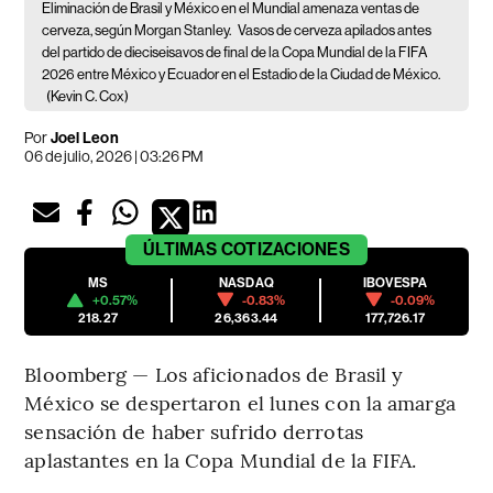
Eliminación de Brasil y México en el Mundial amenaza ventas de
cerveza, según Morgan Stanley.
Vasos de cerveza apilados antes
del partido de dieciseisavos de final de la Copa Mundial de la FIFA
2026 entre México y Ecuador en el Estadio de la Ciudad de México.
(Kevin C. Cox)
Por
Joel Leon
06 de julio, 2026 | 03:26 PM
ÚLTIMAS
COTIZACIONES
MS
NASDAQ
IBOVESPA
+0.57%
-0.83%
-0.09%
218.27
26,363.44
177,726.17
Bloomberg — Los aficionados de Brasil y
México se despertaron el lunes con la amarga
sensación de haber sufrido derrotas
aplastantes en la Copa Mundial de la FIFA.