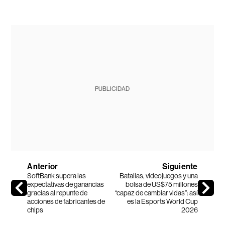
PUBLICIDAD
Anterior
Siguiente
SoftBank supera las
Batallas, videojuegos y una
expectativas de ganancias
bolsa de US$75 millones
gracias al repunte de
“capaz de cambiar vidas”: así
acciones de fabricantes de
es la Esports World Cup
chips
2026