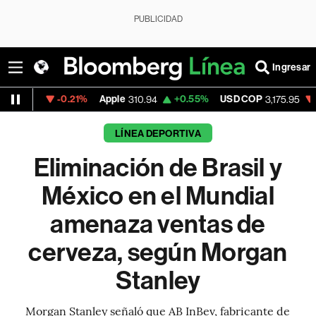
PUBLICIDAD
Ingresar
-0.21%
Apple
+0.55%
USD COP
-0.63%
Te
310.94
3,175.95
LÍNEA DEPORTIVA
Eliminación de Brasil y
México en el Mundial
amenaza ventas de
cerveza, según Morgan
Stanley
Morgan Stanley señaló que AB InBev, fabricante de