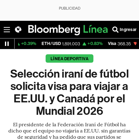
PUBLICIDAD
Ingresar
0.39%
ETH/USD
+0.83%
Visa
-0.34%
Me
1,891.003
368.35
LÍNEA DEPORTIVA
Selección iraní de fútbol
solicita visa para viajar a
EE.UU. y Canadá por el
Mundial 2026
El presidente de la Federación Iraní de Fútbol ha
dicho que el equipo no viajaría a EE.UU. sin garantías
de seguridad y ha pedido que sus partidos se