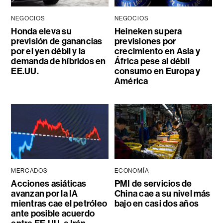
NEGOCIOS
NEGOCIOS
Honda eleva su
Heineken supera
previsión de ganancias
previsiones por
por el yen débil y la
crecimiento en Asia y
demanda de híbridos en
África pese al débil
EE.UU.
consumo en Europa y
América
MERCADOS
ECONOMÍA
Acciones asiáticas
PMI de servicios de
avanzan por la IA
China cae a su nivel más
mientras cae el petróleo
bajo en casi dos años
ante posible acuerdo