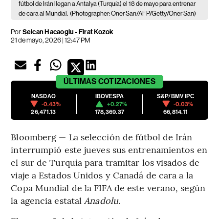
fútbol de Irán llegan a Antalya (Turquía) el 18 de mayo para entrenar
de cara al Mundial.
(Photographer: Oner San/AFP/Getty/Oner San)
Por
Selcan Hacaoglu - Firat Kozok
21 de mayo, 2026 | 12:47 PM
ÚLTIMAS
COTIZACIONES
NASDAQ
IBOVESPA
S&P/BMV IPC
-0.43%
+0.27%
-0.03%
26,471.13
178,369.37
66,814.11
Bloomberg — La selección de fútbol de Irán
interrumpió este jueves sus entrenamientos en
el sur de Turquía para tramitar los visados de
viaje a Estados Unidos y Canadá de cara a la
Copa Mundial de la FIFA de este verano, según
la agencia estatal
Anadolu
.