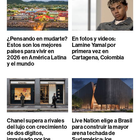
¿Pensando en mudarte?
En fotos y videos:
Estos son los mejores
Lamine Yamal por
países para vivir en
primera vez en
2026 en América Latina
Cartagena, Colombia
y el mundo
Chanel supera a rivales
Live Nation elige a Brasil
del lujo con crecimiento
para construir la mayor
de dos dígitos,
arena techada de
impulsado por los
Sudamérica: los