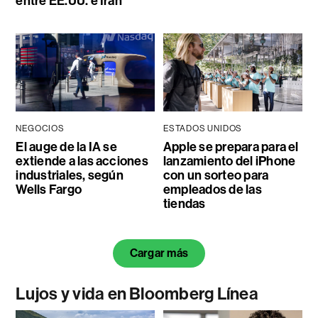
entre EE.UU. e Irán
NEGOCIOS
ESTADOS UNIDOS
El auge de la IA se
Apple se prepara para el
extiende a las acciones
lanzamiento del iPhone
industriales, según
con un sorteo para
Wells Fargo
empleados de las
tiendas
Cargar más
Lujos y vida en Bloomberg Línea