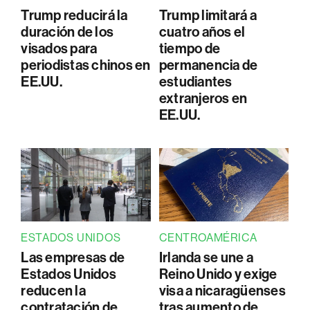
Trump reducirá la
Trump limitará a
duración de los
cuatro años el
visados para
tiempo de
periodistas chinos en
permanencia de
EE.UU.
estudiantes
extranjeros en
EE.UU.
ESTADOS UNIDOS
CENTROAMÉRICA
Las empresas de
Irlanda se une a
Estados Unidos
Reino Unido y exige
reducen la
visa a nicaragüenses
contratación de
tras aumento de