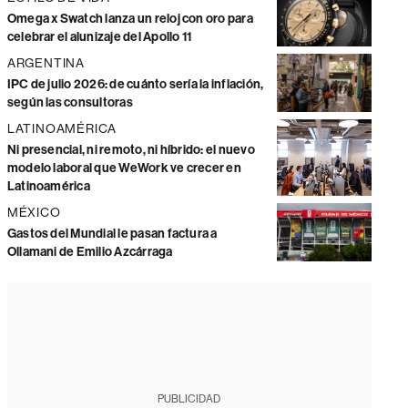
Omega x Swatch lanza un reloj con oro para
celebrar el alunizaje del Apollo 11
ARGENTINA
IPC de julio 2026: de cuánto sería la inflación,
según las consultoras
LATINOAMÉRICA
Ni presencial, ni remoto, ni híbrido: el nuevo
modelo laboral que WeWork ve crecer en
Latinoamérica
MÉXICO
Gastos del Mundial le pasan factura a
Ollamani de Emilio Azcárraga
PUBLICIDAD