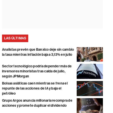
LAS ÚLTIMAS
Analistas prevén que Banxico deje sin cambio
la tasa mientras inflación baja a 3,13% en julio
Sector tecnológico podría depender más de
inversores minoristas tras caída de julio,
según JPMorgan
Bolsas asiáticas caen mientras se frena el
repunte de las acciones de IA y baja el
petróleo
Grupo Argos anuncia millonaria recompra de
acciones y promete duplicar el dividendo