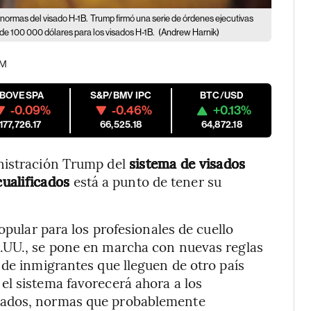
normas del visado H-1B.
Trump firmó una serie de órdenes ejecutivas
 de 100 000 dólares para los visados H-1B.
(Andrew Harnik)
AM
IBOVESPA
S&P/BMV IPC
BTC/USD
-0.09%
-0.46%
+0.13%
177,726.17
66,525.18
64,872.18
nistración Trump del
sistema de visados
cualificados
está a punto de tener su
opular para los profesionales de cuello
.UU., se pone en marcha con nuevas reglas
 de inmigrantes que lleguen de otro país
el sistema favorecerá ahora a los
gados, normas que probablemente