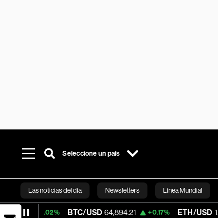
Seleccione un país
Las noticias del día
Newsletters
Línea Mundial
BTC/USD
64,894.21
ETH/USD
1,912.87
+0.02%
+0.17%
Bloomberg 