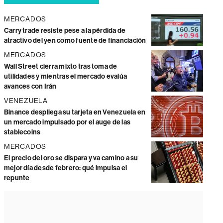
MERCADOS
Carry trade resiste pese a la pérdida de
atractivo del yen como fuente de financiación
MERCADOS
Wall Street cierra mixto tras toma de
utilidades y mientras el mercado evalúa
avances con Irán
VENEZUELA
Binance despliega su tarjeta en Venezuela en
un mercado impulsado por el auge de las
stablecoins
MERCADOS
El precio del oro se dispara y va camino a su
mejor día desde febrero: qué impulsa el
repunte