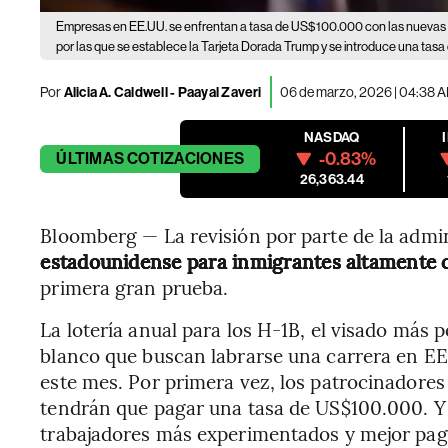
Empresas en EE.UU. se enfrentan a tasa de US$100.000 con las nuevas 
por las que se establece la Tarjeta Dorada Trump y se introduce una tasa
Por
Alicia A. Caldwell - Paayal Zaveri
06 de marzo, 2026 | 04:38 
NASDAQ
-0.83%
ÚLTIMAS
COTIZACIONES
26,363.44
Bloomberg — La revisión por parte de la admi
estadounidense para inmigrantes altamente 
primera gran prueba.
La lotería anual para los H-1B, el visado más p
blanco que buscan labrarse una carrera en EE
este mes. Por primera vez, los patrocinadores
tendrán que pagar una tasa de US$100.000. Y 
trabajadores más experimentados y mejor pa