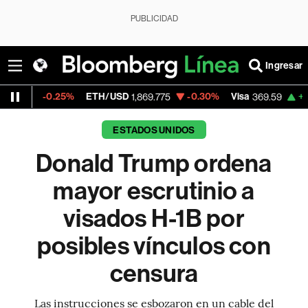
PUBLICIDAD
Ingresar
.25%
ETH/USD
-0.30%
Visa
+1.07%
Merc
1,869.775
369.59
ESTADOS UNIDOS
Donald Trump ordena
mayor escrutinio a
visados H-1B por
posibles vínculos con
censura
Las instrucciones se esbozaron en un cable del