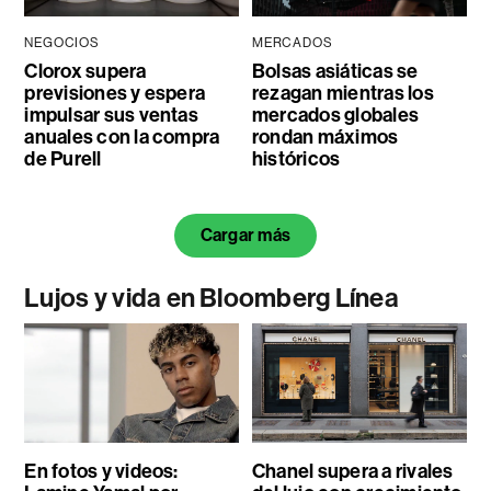
NEGOCIOS
MERCADOS
Clorox supera
Bolsas asiáticas se
previsiones y espera
rezagan mientras los
impulsar sus ventas
mercados globales
anuales con la compra
rondan máximos
de Purell
históricos
Cargar más
Lujos y vida en Bloomberg Línea
En fotos y videos:
Chanel supera a rivales