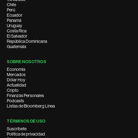
Chile
Perú
Ecuador
Panamá
Uruguay
Costa Rica
El Salvador
República Dominicana
Guatemala
SOBRE NOSOTROS
Economía
Mercados
Dólar Hoy
Actualidad
Cripto
Finanzas Personales
Podcasts
Listas de Bloomberg Línea
TÉRMINOS DE USO
Suscríbete
Política de privacidad