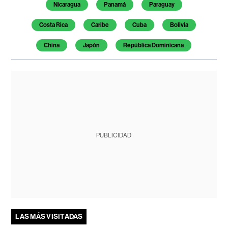
Nicaragua
Panamá
Paraguay
Costa Rica
Caribe
Cuba
Bolivia
China
Japón
República Dominicana
PUBLICIDAD
LAS MÁS VISITADAS