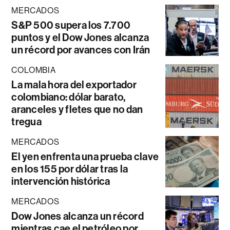
MERCADOS
S&P 500 supera los 7.700
puntos y el Dow Jones alcanza
un récord por avances con Irán
COLOMBIA
La mala hora del exportador
colombiano: dólar barato,
aranceles y fletes que no dan
tregua
MERCADOS
El yen enfrenta una prueba clave
en los 155 por dólar tras la
intervención histórica
MERCADOS
Dow Jones alcanza un récord
mientras cae el petróleo por