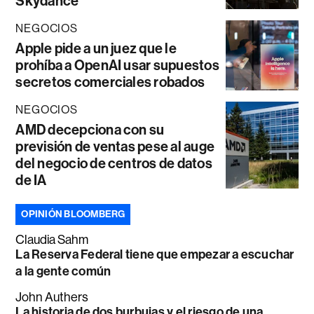
Skydance
NEGOCIOS
Apple pide a un juez que le
prohíba a OpenAI usar supuestos
secretos comerciales robados
NEGOCIOS
AMD decepciona con su
previsión de ventas pese al auge
del negocio de centros de datos
de IA
OPINIÓN BLOOMBERG
Claudia Sahm
La Reserva Federal tiene que empezar a escuchar
a la gente común
John Authers
La historia de dos burbujas y el riesgo de una