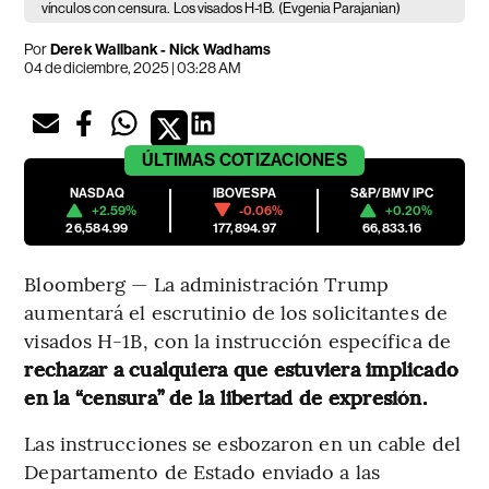
vínculos con censura.
Los visados H-1B.
(Evgenia Parajanian)
Por
Derek Wallbank - Nick Wadhams
04 de diciembre, 2025 | 03:28 AM
ÚLTIMAS
COTIZACIONES
NASDAQ
IBOVESPA
S&P/BMV IPC
+2.59%
-0.06%
+0.20%
26,584.99
177,894.97
66,833.16
Bloomberg — La administración Trump
aumentará el escrutinio de los solicitantes de
visados H-1B, con la instrucción específica de
rechazar a cualquiera que estuviera implicado
en la “censura” de la libertad de expresión.
Las instrucciones se esbozaron en un cable del
Departamento de Estado enviado a las