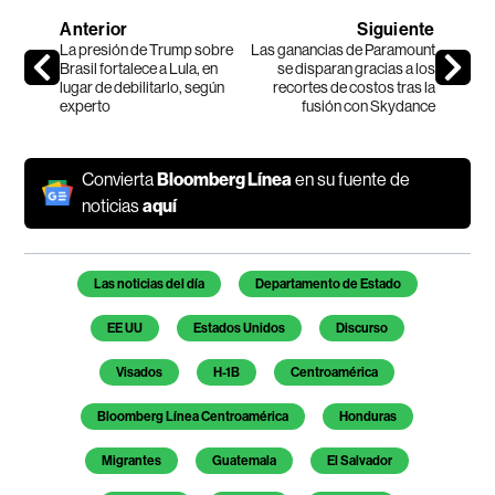
Anterior
Siguiente
La presión de Trump sobre
Las ganancias de Paramount
Brasil fortalece a Lula, en
se disparan gracias a los
lugar de debilitarlo, según
recortes de costos tras la
experto
fusión con Skydance
Convierta
Bloomberg Línea
en su fuente de
noticias
aquí
Temas de este artículo
Las noticias del día
Departamento de Estado
EE UU
Estados Unidos
Discurso
Visados
H-1B
Centroamérica
Bloomberg Línea Centroamérica
Honduras
Migrantes
Guatemala
El Salvador