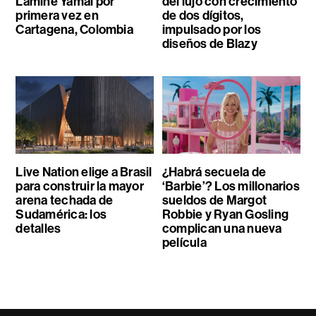
Lamine Yamal por
del lujo con crecimiento
primera vez en
de dos dígitos,
Cartagena, Colombia
impulsado por los
diseños de Blazy
Live Nation elige a Brasil
¿Habrá secuela de
para construir la mayor
‘Barbie’? Los millonarios
arena techada de
sueldos de Margot
Sudamérica: los
Robbie y Ryan Gosling
detalles
complican una nueva
película