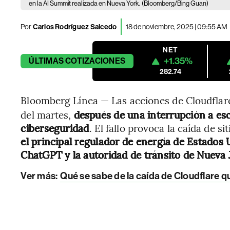
en la AI Summit realizada en Nueva York.
(Bloomberg/Bing Guan)
Por
Carlos Rodríguez Salcedo
18 de noviembre, 2025 | 09:55 AM
NET
+1.35%
ÚLTIMAS
COTIZACIONES
282.74
Bloomberg Línea — Las acciones de Cloudflare
del martes,
después de una interrupción a esc
ciberseguridad
. El fallo provoca la caída de s
el principal regulador de energía de Estados 
ChatGPT y la autoridad de tránsito de Nueva 
Ver más:
Qué se sabe de la caída de Cloudflare q