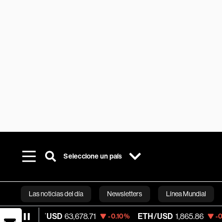
Seleccione un país
Las noticias del día
Newsletters
Línea Mundial
/USD
63,678.71
ETH/USD
1,865.86
Visa
-0.10%
-0.09%
Bloomberg 