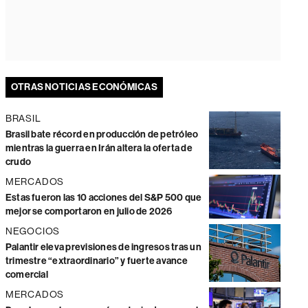
OTRAS NOTICIAS ECONÓMICAS
BRASIL
Brasil bate récord en producción de petróleo
mientras la guerra en Irán altera la oferta de
crudo
MERCADOS
Estas fueron las 10 acciones del S&P 500 que
mejor se comportaron en julio de 2026
NEGOCIOS
Palantir eleva previsiones de ingresos tras un
trimestre “extraordinario” y fuerte avance
comercial
MERCADOS