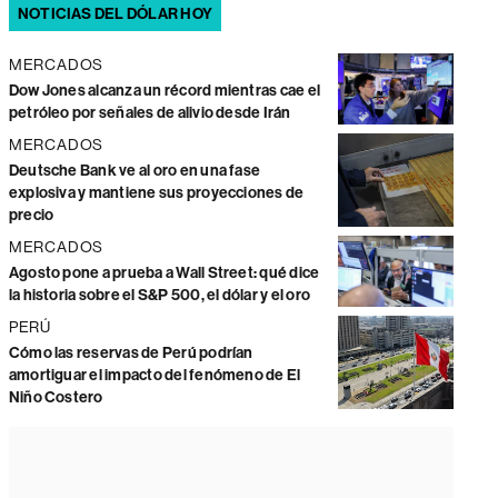
NOTICIAS DEL DÓLAR HOY
MERCADOS
Dow Jones alcanza un récord mientras cae el
petróleo por señales de alivio desde Irán
MERCADOS
Deutsche Bank ve al oro en una fase
explosiva y mantiene sus proyecciones de
precio
MERCADOS
Agosto pone a prueba a Wall Street: qué dice
la historia sobre el S&P 500, el dólar y el oro
PERÚ
Cómo las reservas de Perú podrían
amortiguar el impacto del fenómeno de El
Niño Costero