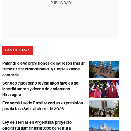
PUBLICIDAD
LAS ÚLTIMAS
Palantir eleva previsiones de ingresos tras un
trimestre “extraordinario” y fuerte avance
comercial
Sondeo ciudadano revela altos niveles de
incertidumbre y deseo de emigrar en
Nicaragua
Economistas de Brasil recortan su previsión
para la tasa Selic al cierre de 2026
Ley de Tierras en Argentina: proyecto
oficialista aumentaría tope de venta a