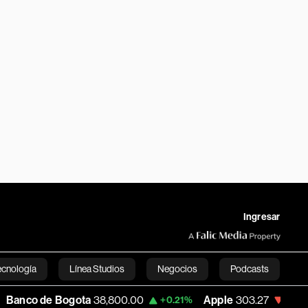
Ingresar
ecnología
Línea Studios
Negocios
Podcasts
Bogota
38,800.00
Apple
303.27
USD CO
+0.21%
-1.74%
English