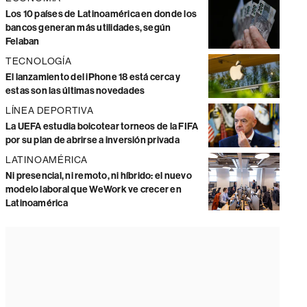
Los 10 países de Latinoamérica en donde los
bancos generan más utilidades, según
Felaban
TECNOLOGÍA
El lanzamiento del iPhone 18 está cerca y
estas son las últimas novedades
LÍNEA DEPORTIVA
La UEFA estudia boicotear torneos de la FIFA
por su plan de abrirse a inversión privada
LATINOAMÉRICA
Ni presencial, ni remoto, ni híbrido: el nuevo
modelo laboral que WeWork ve crecer en
Latinoamérica