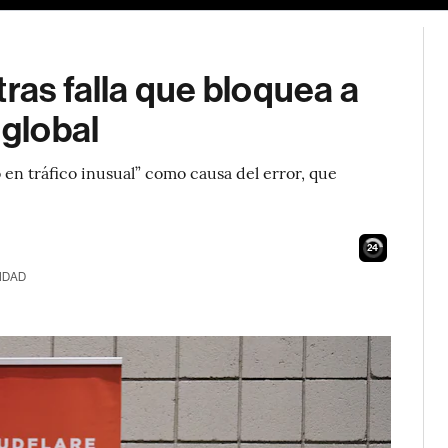
ras falla que bloquea a
 global
n tráfico inusual” como causa del error, que
23
IDAD