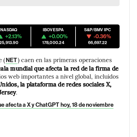
NASDAQ
IBOVESPA
S&P/BMV IPC
+2.13%
+0.00%
-0.36%
25,913.90
178,000.24
66,697.22
 (
) caen en las primeras operaciones
NET
ala mundial que afecta la red de la firma de
itios web importantes a nivel global, incluidos
Unidos, la plataforma de redes sociales X,
Jersey
.
ue afecta a X y ChatGPT hoy, 18 de noviembre