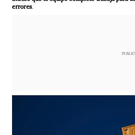
errores
.
PUBLIC