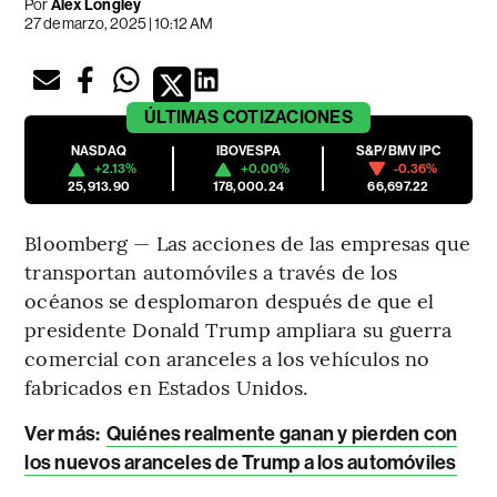
Por
Alex Longley
27 de marzo, 2025 | 10:12 AM
ÚLTIMAS
COTIZACIONES
NASDAQ
IBOVESPA
S&P/BMV IPC
+2.13%
+0.00%
-0.36%
25,913.90
178,000.24
66,697.22
Bloomberg — Las acciones de las empresas que
transportan automóviles a través de los
océanos se desplomaron después de que el
presidente Donald Trump ampliara su guerra
comercial con aranceles a los vehículos no
fabricados en Estados Unidos.
Ver más:
Quiénes realmente ganan y pierden con
los nuevos aranceles de Trump a los automóviles