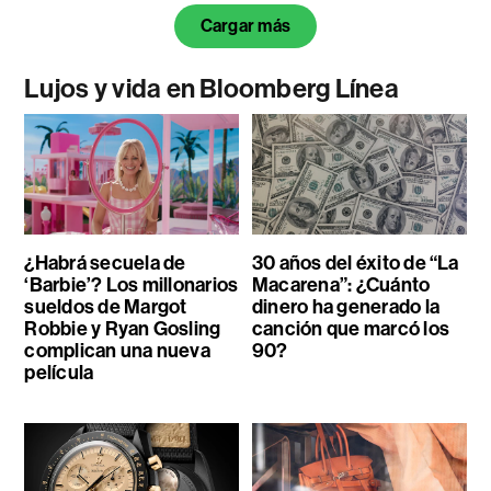
Cargar más
Lujos y vida en Bloomberg Línea
¿Habrá secuela de
30 años del éxito de “La
‘Barbie’? Los millonarios
Macarena”: ¿Cuánto
sueldos de Margot
dinero ha generado la
Robbie y Ryan Gosling
canción que marcó los
complican una nueva
90?
película