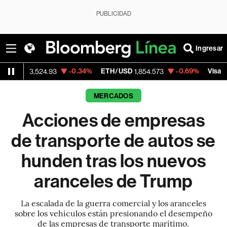
PUBLICIDAD
Ingresar
-0.34%
ETH/USD
-0.69%
Visa
-
,524.93
1,854.573
365.67
MERCADOS
Acciones de empresas
de transporte de autos se
hunden tras los nuevos
aranceles de Trump
La escalada de la guerra comercial y los aranceles
sobre los vehículos están presionando el desempeño
de las empresas de transporte marítimo.