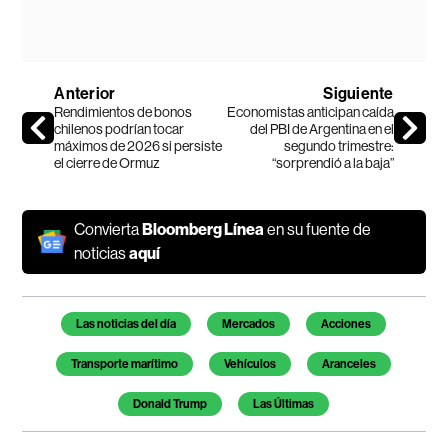
Anterior
Siguiente
Rendimientos de bonos
Economistas anticipan caída
chilenos podrían tocar
del PBI de Argentina en el
máximos de 2026 si persiste
segundo trimestre:
el cierre de Ormuz
“sorprendió a la baja”
Convierta
Bloomberg Línea
en su fuente de
noticias
aquí
Temas de este artículo
Las noticias del día
Mercados
Acciones
Transporte marítimo
Vehículos
Aranceles
Donald Trump
Las Últimas