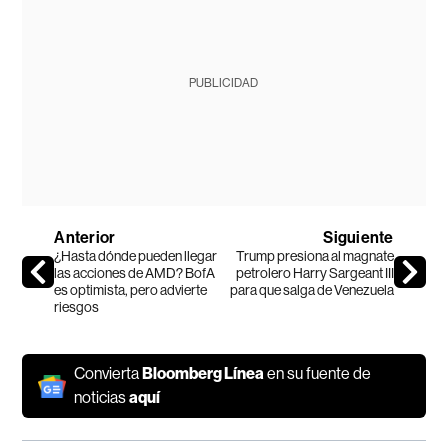
PUBLICIDAD
Anterior
Siguiente
¿Hasta dónde pueden llegar
Trump presiona al magnate
las acciones de AMD? BofA
petrolero Harry Sargeant III
es optimista, pero advierte
para que salga de Venezuela
riesgos
Convierta
Bloomberg Línea
en su fuente de
noticias
aquí