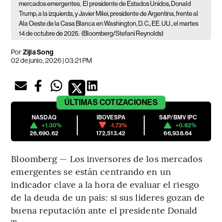
mercados emergentes.
El presidente de Estados Unidos, Donald
Trump, a la izquierda, y Javier Milei, presidente de Argentina, frente al
Ala Oeste de la Casa Blanca en Washington, D. C., EE. UU., el martes
14 de octubre de 2025.
(Bloomberg/Stefani Reynolds)
Por
Zijia Song
02 de junio, 2026 | 03:21 PM
ÚLTIMAS
COTIZACIONES
NASDAQ
IBOVESPA
S&P/BMV IPC
+1.30%
-1.73%
+0.82%
26,690.62
172,513.42
66,938.64
Bloomberg — Los inversores de los mercados
emergentes se están centrando en un
indicador clave a la hora de evaluar el riesgo
de la deuda de un país: si sus líderes gozan de
buena reputación ante el presidente Donald