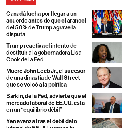
LAS ÚLTIMAS
Canadá lucha por llegar a un
acuerdo antes de que el arancel
del 50% de Trump agrave la
disputa
Trump reactiva el intento de
destituir a la gobernadora Lisa
Cook de la Fed
Muere John Loeb Jr., el sucesor
de una dinastía de Wall Street
que se volcó a la política
Barkin, de la Fed, advierte que el
mercado laboral de EE.UU. está
en un “equilibrio débil”
Yen avanza tras el débil dato