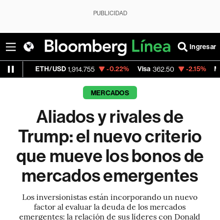
PUBLICIDAD
Ingresar
ETH/USD
-0.22%
Visa
-2.15%
MercadoLibre
1,914.755
362.50
MERCADOS
Aliados y rivales de
Trump: el nuevo criterio
que mueve los bonos de
mercados emergentes
Los inversionistas están incorporando un nuevo
factor al evaluar la deuda de los mercados
emergentes: la relación de sus líderes con Donald