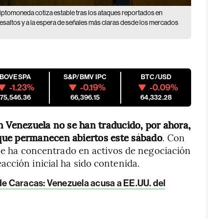
 criptomoneda cotiza estable tras los ataques reportados en
resaltos y a la espera de señales más claras desde los mercados
IBOVESPA
S&P/BMV IPC
BTC/USD
-1.23%
-0.19%
-0.09%
175,546.36
66,396.15
64,332.28
n Venezuela no se han traducido, por ahora,
que permanecen abiertos este sábado
. Con
n se ha concentrado en activos de negociación
cción inicial ha sido contenida.
de Caracas: Venezuela acusa a EE.UU. del