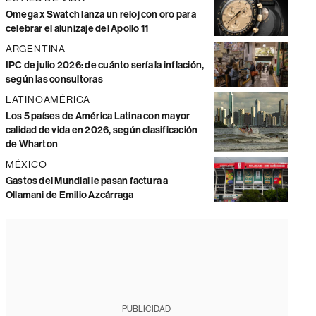
Omega x Swatch lanza un reloj con oro para
celebrar el alunizaje del Apollo 11
ARGENTINA
IPC de julio 2026: de cuánto sería la inflación,
según las consultoras
LATINOAMÉRICA
Los 5 países de América Latina con mayor
calidad de vida en 2026, según clasificación
de Wharton
MÉXICO
Gastos del Mundial le pasan factura a
Ollamani de Emilio Azcárraga
PUBLICIDAD