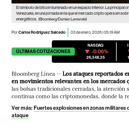
El símbolo de bitcoin iluminado en un espacio interior. La principal
Venezuela, en una jornada en la que el mercado cripto opera sin sob
energéticos.
(Bloomberg/Damian Lemanski)
Por
Carlos Rodríguez Salcedo
03 de enero, 2026 | 05:19 AM
NASDAQ
-0.06%
ÚLTIMAS
COTIZACIONES
26,348.35
Bloomberg Línea —
Los ataques reportados e
en movimientos relevantes en los mercados 
las bolsas tradicionales cerradas, la atenció
continua como las criptomonedas, donde la rea
Ver más:
Fuertes explosiones en zonas militares 
ataque