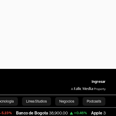
Ingresar
ecnología
Línea Studios
Negocios
Podcasts
nco de Bogota
38,900.00
Apple
312.53
+0.46%
+0.51%
English