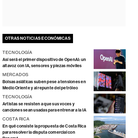
OTRAS NOTICIAS ECONÓMICAS
TECNOLOGÍA
Así será el primer dispositivo de OpenAI: un
altavoz con IA, sensores y piezas móviles
MERCADOS
Bolsas asiáticas suben pese a tensiones en
Medio Oriente y al repunte del petróleo
TECNOLOGÍA
Artistas se resisten a que sus voces y
canciones sean usadas para entrenar a la IA
COSTA RICA
En qué consiste la propuesta de Costa Rica
para resolver la disputa comercial con