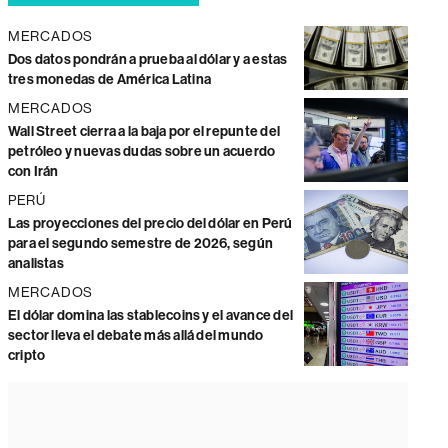
MERCADOS
Dos datos pondrán a prueba al dólar y a estas
tres monedas de América Latina
MERCADOS
Wall Street cierra a la baja por el repunte del
petróleo y nuevas dudas sobre un acuerdo
con Irán
PERÚ
Las proyecciones del precio del dólar en Perú
para el segundo semestre de 2026, según
analistas
MERCADOS
El dólar domina las stablecoins y el avance del
sector lleva el debate más allá del mundo
cripto