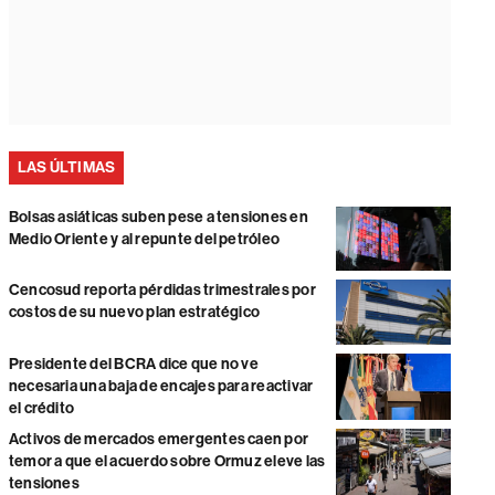
LAS ÚLTIMAS
Bolsas asiáticas suben pese a tensiones en
Medio Oriente y al repunte del petróleo
Cencosud reporta pérdidas trimestrales por
costos de su nuevo plan estratégico
Presidente del BCRA dice que no ve
necesaria una baja de encajes para reactivar
el crédito
Activos de mercados emergentes caen por
temor a que el acuerdo sobre Ormuz eleve las
tensiones