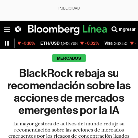
PUBLICIDAD
Ingresar
0.18%
ETH/USD
-0.32%
Visa
-2.15%
Merc
1,913.768
362.50
MERCADOS
BlackRock rebaja su
recomendación sobre las
acciones de mercados
emergentes por la IA
La mayor gestora de activos del mundo redujo su
recomendación sobre las acciones de mercados
emergentes por los riesgos de concentración ligados