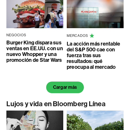
NEGOCIOS
MERCADOS
Burger King dispara sus
La acción más rentable
ventas en EE.UU. con un
del S&P 500 cae con
nuevo Whopper y una
fuerza tras sus
promoción de Star Wars
resultados: qué
preocupa al mercado
Cargar más
Lujos y vida en Bloomberg Línea