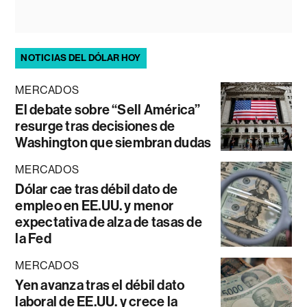
NOTICIAS DEL DÓLAR HOY
MERCADOS
El debate sobre “Sell América”
resurge tras decisiones de
Washington que siembran dudas
MERCADOS
Dólar cae tras débil dato de
empleo en EE.UU. y menor
expectativa de alza de tasas de
la Fed
MERCADOS
Yen avanza tras el débil dato
laboral de EE.UU. y crece la