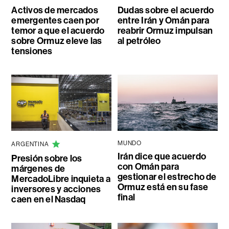
Activos de mercados
Dudas sobre el acuerdo
emergentes caen por
entre Irán y Omán para
temor a que el acuerdo
reabrir Ormuz impulsan
sobre Ormuz eleve las
al petróleo
tensiones
MUNDO
ARGENTINA
Irán dice que acuerdo
Presión sobre los
con Omán para
márgenes de
gestionar el estrecho de
MercadoLibre inquieta a
Ormuz está en su fase
inversores y acciones
final
caen en el Nasdaq