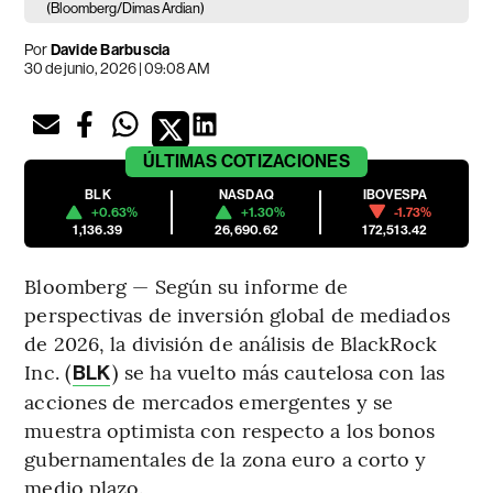
(Bloomberg/Dimas Ardian)
Por
Davide Barbuscia
30 de junio, 2026 | 09:08 AM
ÚLTIMAS
COTIZACIONES
BLK
NASDAQ
IBOVESPA
+0.63%
+1.30%
-1.73%
1,136.39
26,690.62
172,513.42
Bloomberg — Según su informe de
perspectivas de inversión global de mediados
de 2026, la división de análisis de BlackRock
Inc. (
) se ha vuelto más cautelosa con las
BLK
acciones de mercados emergentes y se
muestra optimista con respecto a los bonos
gubernamentales de la zona euro a corto y
medio plazo.