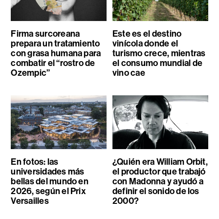
Firma surcoreana
Este es el destino
prepara un tratamiento
vinícola donde el
con grasa humana para
turismo crece, mientras
combatir el “rostro de
el consumo mundial de
Ozempic”
vino cae
En fotos: las
¿Quién era William Orbit,
universidades más
el productor que trabajó
bellas del mundo en
con Madonna y ayudó a
2026, según el Prix
definir el sonido de los
Versailles
2000?