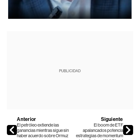
PUBLICIDAD
Anterior
Siguiente
El petróleo extiende las
El boom de ETF
ganancias mientras sigue sin
apalancados potencia
haber acuerdo sobre Ormuz
estrategias de momentum