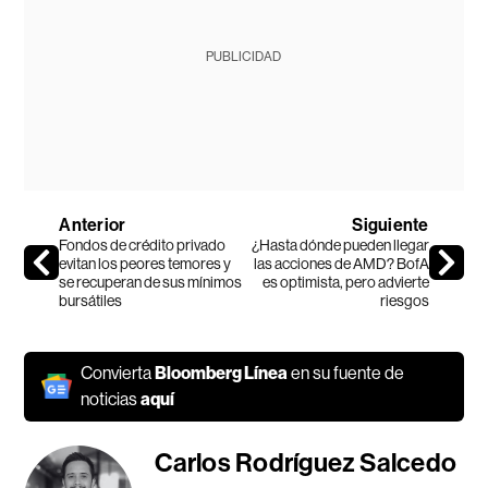
PUBLICIDAD
Anterior
Siguiente
Fondos de crédito privado
¿Hasta dónde pueden llegar
evitan los peores temores y
las acciones de AMD? BofA
se recuperan de sus mínimos
es optimista, pero advierte
bursátiles
riesgos
Convierta
Bloomberg Línea
en su fuente de
noticias
aquí
Carlos Rodríguez Salcedo