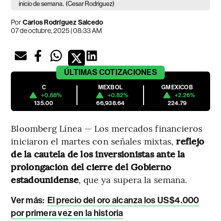
inicio de semana.
(Cesar Rodriguez)
Por
Carlos Rodríguez Salcedo
07 de octubre, 2025 | 08:33 AM
ÚLTIMAS
COTIZACIONES
C
MEXBOL
GMEXICOB
+0.88%
+0.82%
+2.26%
135.00
66,938.64
224.79
Bloomberg Línea — Los mercados financieros
iniciaron el martes con señales mixtas,
reflejo
de la cautela de los inversionistas ante la
prolongación del cierre del Gobierno
estadounidense
, que ya supera la semana.
Ver más:
El precio del oro alcanza los US$4.000
por primera vez en la historia