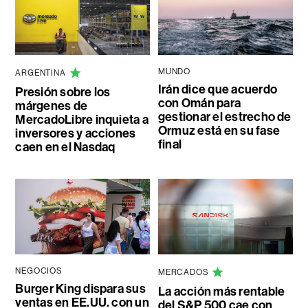
MUNDO
ARGENTINA
Irán dice que acuerdo
Presión sobre los
con Omán para
márgenes de
gestionar el estrecho de
MercadoLibre inquieta a
Ormuz está en su fase
inversores y acciones
final
caen en el Nasdaq
NEGOCIOS
MERCADOS
Burger King dispara sus
La acción más rentable
ventas en EE.UU. con un
del S&P 500 cae con