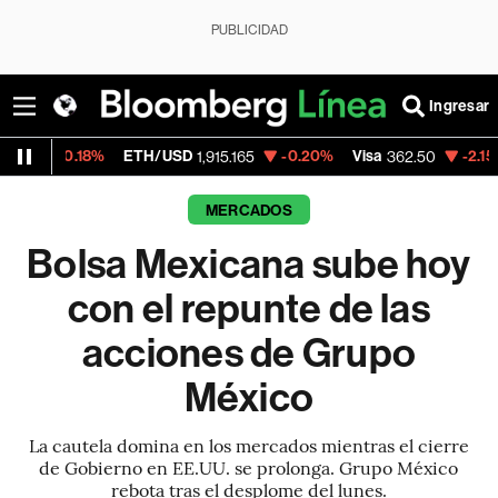
PUBLICIDAD
Ingresar
%
ETH/USD
-0.20%
Visa
-2.15%
MercadoL
1,915.165
362.50
MERCADOS
Bolsa Mexicana sube hoy
con el repunte de las
acciones de Grupo
México
La cautela domina en los mercados mientras el cierre
de Gobierno en EE.UU. se prolonga. Grupo México
rebota tras el desplome del lunes.