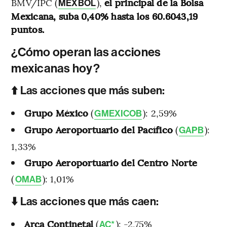
BMV/IPC (
),
el principal de la Bolsa
MEXBOL
Mexicana, suba 0,40% hasta los 60.6043,19
puntos.
¿Cómo operan las acciones
mexicanas hoy?
⬆️ Las acciones que más suben:
Grupo México
(
): 2,59%
GMEXICOB
Grupo Aeroportuario del Pacífico
(
):
GAPB
1,33%
Grupo Aeroportuario del Centro Norte
(
): 1,01%
OMAB
⬇️ Las acciones que más caen:
Arca Continetal
(
): -2,75%
AC*