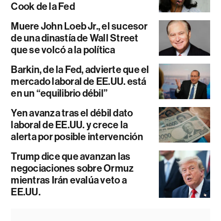
Cook de la Fed
Muere John Loeb Jr., el sucesor
de una dinastía de Wall Street
que se volcó a la política
Barkin, de la Fed, advierte que el
mercado laboral de EE.UU. está
en un “equilibrio débil”
Yen avanza tras el débil dato
laboral de EE.UU. y crece la
alerta por posible intervención
Trump dice que avanzan las
negociaciones sobre Ormuz
mientras Irán evalúa veto a
EE.UU.